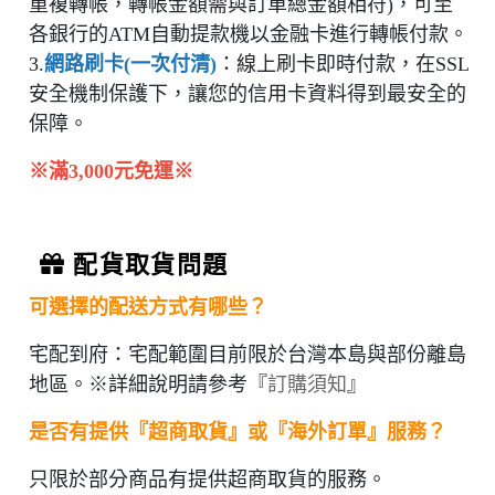
重複轉帳，轉帳金額需與訂單總金額相符)，可至
各銀行的ATM自動提款機以金融卡進行轉帳付款。
3.
網路刷卡(一次付清)
：
線上刷卡即時付款，在
SSL
安全機制保護下，讓您的信用卡資料得到最安全的
保障。
※滿3,000元免運
※
配貨取貨問題
可選擇的配送方式有哪些？
宅配到府：宅配範圍目前限於台灣本島與部份離島
地區。※詳細說明請參考『
訂購須知
』
是否有提供『超商取貨』或『海外訂單』服務？
只限於部分商品有提供超商取貨的服務。