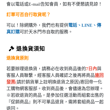
會以電話或E-mail告知會員，如有不便懇請見諒！
訂單可否自行取貨呢？
可以！除網購外，我們也有提供
電話、LINE、傳
真訂購
可於天水門市自取的服務。
退換貨須知
退換貨原則
若要辦理退換貨，請務必在收到商品後的
7日內
與
客服人員聯繫，經客服人員確認之後再將商品
連同
發票
(
請於銷貨單上註明換退貨之原因)寄回帝一化
工購物網客服部。收到商品後，會儘速為您辦理。
※若欲退貨的商品，是參加任選活動而組套出售的
『促銷商品』則不可單品退貨，需將套組商品一起
退回。