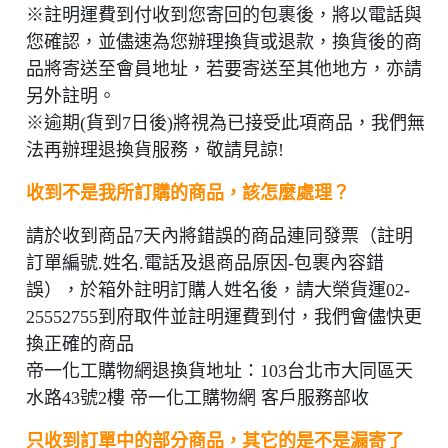
※註明運費到付收到您寄回的包裹後，將以電話與
您確認，並儘速為您辦理換貨或退款，換貨後的商
品將寄送至會員地址，若要寄送至其他地方，亦請
另外註明。
※逾期(貨到7日後)將視為已接受此項商品，我們無
法再辦理退換貨服務，敬請見諒!
收到不是我所訂購的商品，該怎麼處理？
請於收到商品7天內將錯誤的商品連同發票（註明
訂單編號.姓名.電話及退商品原因-包裹內容錯
誤），於箱外註明訂購人姓名後，請大榮貨運02-
25552755到府取件並註明運費到付，我們會儘快更
換正確的商品
帝一化工購物網退換貨地址：103台北市大同區天
水路43號2樓 帝一化工購物網 客戶服務部收
只收到訂單中的部分商品，其它的是不是漏寄了