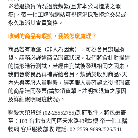
※若退換貨情況過度頻繁(且非本公司造成之瑕
疵)，帝一化工購物網站可視情況採取拒絕交易或
永久取消其會員資格。
收到的商品有瑕疵，我該怎麼處理？
商品若有瑕疵（非人為因素），可為會員辦理換
貨。請務必詳述商品瑕疵狀況，我們將會針對描述
的情形進行測試，若經由測試後發現相同之因素，
我們會將良品再補寄給會員。煩請於收到商品7天
內先與客服人員聯繫，經客服人員確認之後將瑕疵
的商品連同發票(請於銷貨單上註明換退貨之原因
及詳細說明瑕疵狀況)。
聯繫大榮貨運 (02-25552755)到府取件，將包裹寄
至：103 台北市大同區天水路43號2樓 帝一化工購
物網 客戶服務部收
電話: 02-2559-9699#526/541