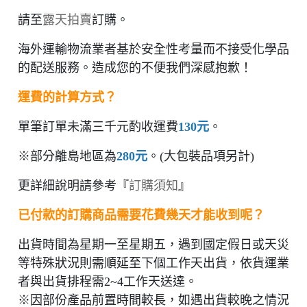
請至
露天
拍賣
訂購。
海外運輸物流業者基於安全性考量而不接受化學品
的配送服務。造成您的不便我們深感抱歉！
運費的計算方式？
單筆訂單未滿三千元酌收運費
130元
。
※部分離島地區為
280元
。(大包裝品項另計)
更詳細說明請參考『
訂購須知
』
已付款的訂購商品需要花費幾天才能收到呢？
出貨時間為星期一至星期五，遇到國定假日或天災
等特殊狀況則需順延至下個工作天出貨，依貨運業
者與出貨排程需2~4工作天送達。
※因部份產品前置時間較長，如遇出貨較晚之情況