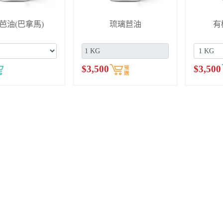
南瓜籽油
NP-9代用品 / 聚乙二醇月
桂醇醚
00
$
140
$
2,2