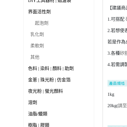
DIY工具器材 | 過濾袋
【建議商
界面活性劑
1.可搭配
起泡劑
2.若想
乳化劑
若是作為
柔軟劑
3.各種
矽
其他
4.若需
色料 | 染料 | 顏料 | 助劑
金蔥 | 珠光粉 | 仿金箔
夜光粉 | 螢光顏料
1kg
溶劑
20kg(
請
油脂/蠟類
樹脂 | 膠類