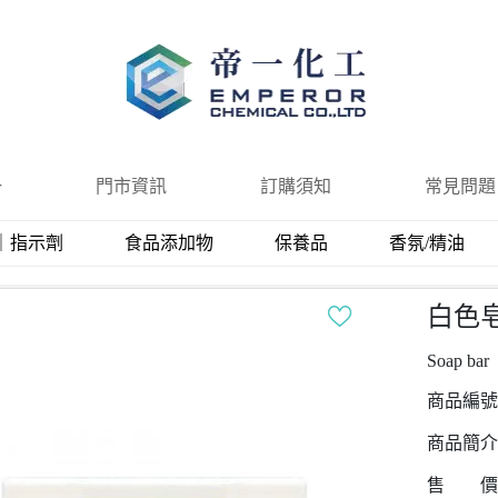
一
門市資訊
訂購須知
常見問題
｜指示劑
食品添加物
保養品
香氛/精油
白色
Soap bar
商品編號
商品簡介
售 價