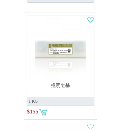
透明皂基
$
155