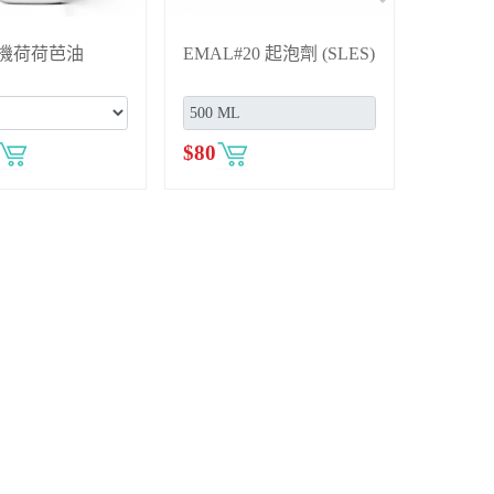
月見草油
特級橄欖油
00
$
1,850