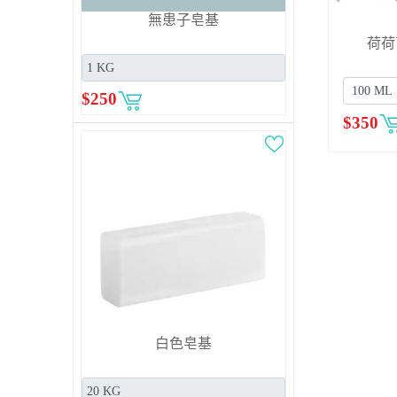
無患子皂基
有機荷荷芭油
EMAL#20 起泡劑 (SLES)
$
250
00
$
80
$
3,5
白色皂基