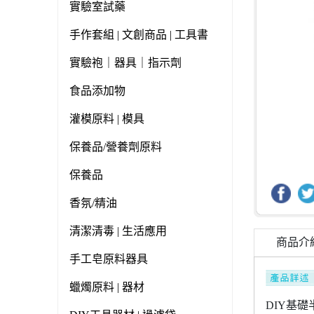
實驗室試藥
手作套組 | 文創商品 | 工具書
實驗袍｜器具｜指示劑
食品添加物
灌模原料 | 模具
保養品/營養劑原料
保養品
香氛/精油
清潔清毒 | 生活應用
商品介
手工皂原料器具
蠟燭原料 | 器材
DIY基