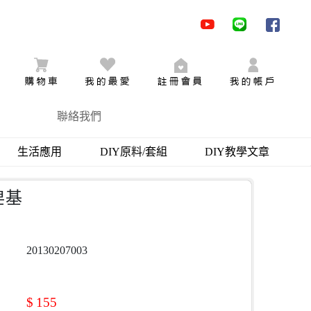
youtube
LINE
facebo
購物車
追蹤商品
加入會員
會員登
聯絡我們
生活應用
DIY原料/套組
DIY教學文章
皂基
20130207003
$
155