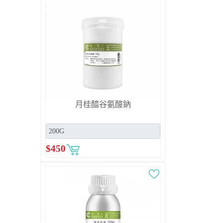
月桂醯谷氨酸鈉
$
450