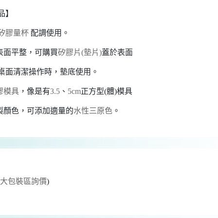
品】
矽膠量杯
配調使用。
使表面平整，可購買
矽膠片(墊片)
蓋於表面
桌面清潔操作時，墊底使用。
膠模具
，像是有
3.5
、
5cm
正方型(體)模具
調製顏色，可添加適量的
水性三原色
。
至大包裝區詢價
)