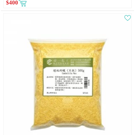
$
400