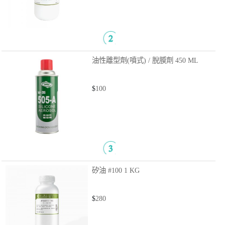
油性離型劑(噴式) / 脫膜劑
450 ML
$
100
矽油 #100
1 KG
$
280