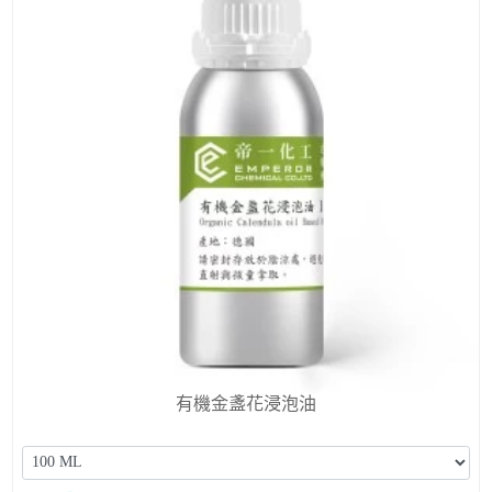
有機金盞花浸泡油