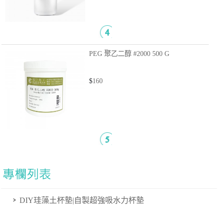
PEG 聚乙二醇 #2000
500 G
$
160
DIY珪藻土杯墊|自製超強吸水力杯墊