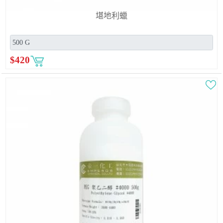
堪地利蠟
$
420