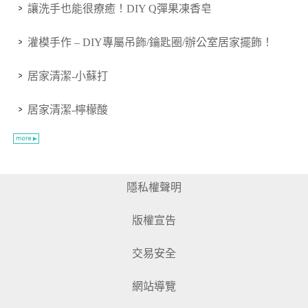
讓洗手也能很療癒！DIY Q彈果凍香皂
灌模手作 – DIY專屬吊飾/鑰匙圈/辦公室居家擺飾！
居家清潔-小蘇打
居家清潔-檸檬酸
隱私權聲明
版權宣告
交易安全
網站導覽