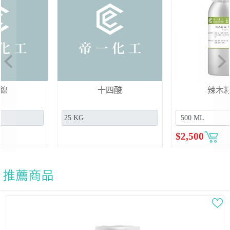
Previous
Ne
十四酸
辣木籽油
$
2,500