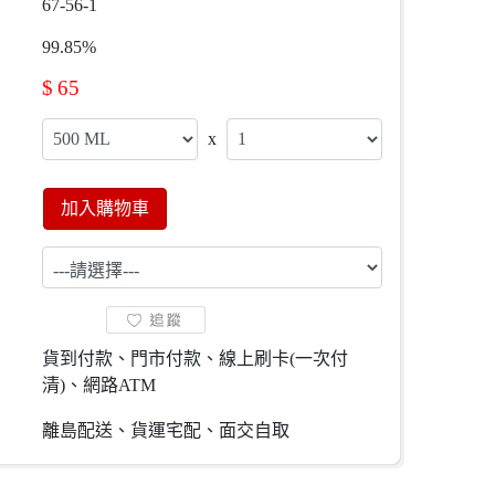
67-56-1
99.85%
$
65
x
加入購物車
貨到付款、門市付款、線上刷卡(一次付
清)、網路ATM
離島配送、貨運宅配、面交自取