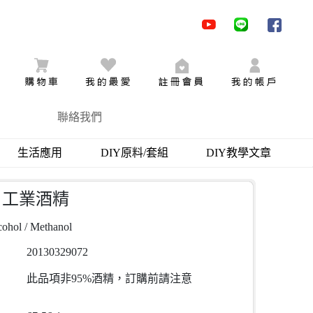
youtube
LINE
facebo
購物車
追蹤商品
加入會員
會員登
聯絡我們
生活應用
DIY原料/套組
DIY教學文章
/ 工業酒精
cohol / Methanol
20130329072
此品項非95%酒精，訂購前請注意