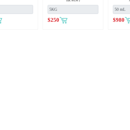
$
250
$
980