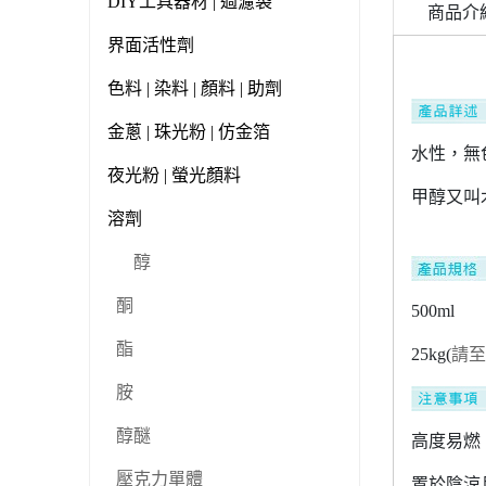
DIY工具器材 | 過濾袋
商品介
界面活性劑
色料 | 染料 | 顏料 | 助劑
金蔥 | 珠光粉 | 仿金箔
水性，無色
夜光粉 | 螢光顏料
甲醇又叫
溶劑
醇
酮
500ml
酯
25kg(
請
胺
醇醚
高度易燃
壓克力單體
置於陰涼