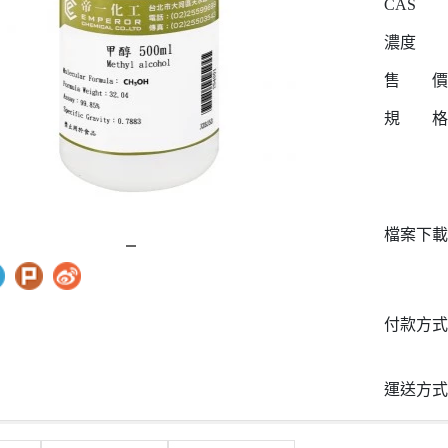
CAS
濃度
售 價
規 格
檔案下載
付款方式
運送方式