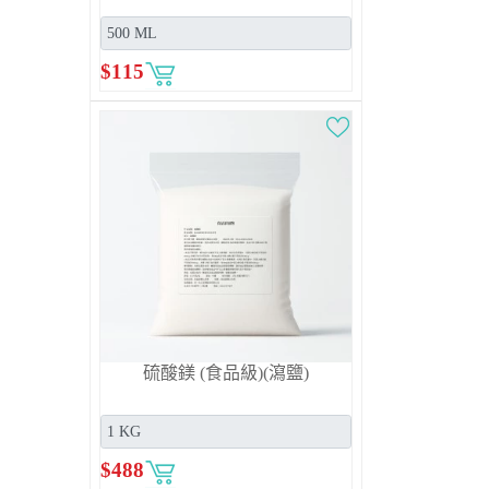
$
115
硫酸鎂 (食品級)(瀉鹽)
$
488