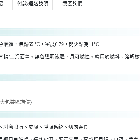
紹
付款/運送說明
我要詢價
液體，沸點65 °C，密度0.79，閃火點為11°C
木精/工業酒精。無色透明液體，具可燃性。應用於燃料、溶解
至大包裝區詢價
)
、刺激眼睛、皮膚、呼吸系統、切勿吞食
且通風良好處、遠離火源、緊蓋容器、配戴護目鏡、口罩、手套