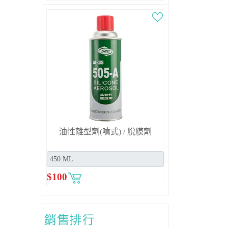
油性離型劑(噴式) / 脫膜劑
$
100