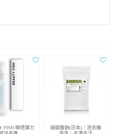
Y FISH 瞬透彈力
過碳酸鈉(日本)｜洗衣機
賦活晶露
清洗｜去漬去汙