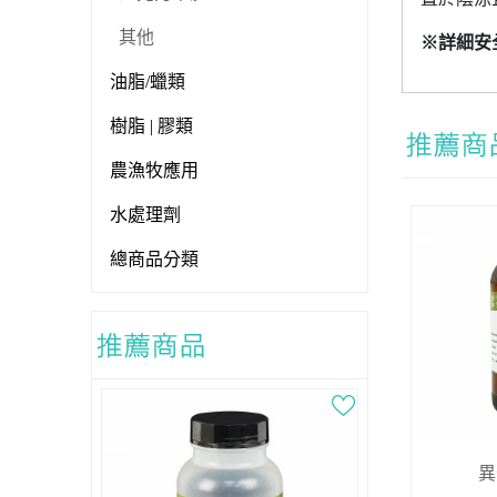
其他
※詳細安
油脂/蠟類
樹脂 | 膠類
農漁牧應用
水處理劑
總商品分類
異