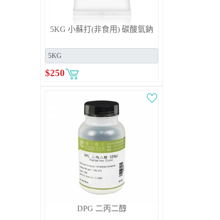
5KG 小蘇打(非食用) 碳酸氫鈉
$
250
DPG 二丙二醇