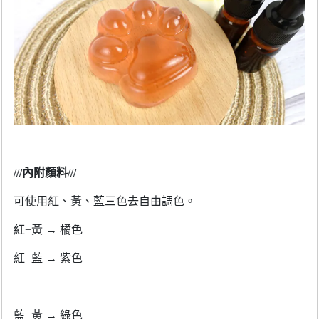
///
內附顏料
///
可使用紅、黃、藍三色去自由調色。
紅
+
黃
→
橘色
紅
+
藍
→
紫色
藍
+
黃
→
綠色