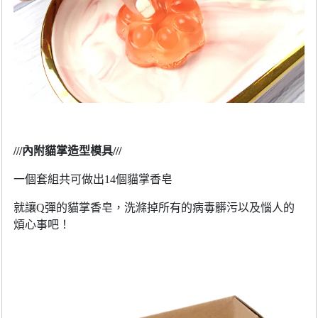
///
內附貓掌造型模具
///
一個套組共可做出
14
個貓掌香皂
就讓
Q
彈的貓掌香皂，洗滌掉所有的病毒髒污以及惱人的
煩心事吧！