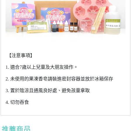
【注意事項】
1.
適合
7
歲以上兒童及大朋友操作。
2.
未使用的果凍香皂請裝進密封容器並放於冰箱保存
3.
置於陰涼且通風良好處、避免孩童拿取
4.
切勿吞食