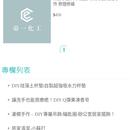
作 修擅修補
$
450
DIY珪藻土杯墊|自製超強吸水力杯墊
讓洗手也能很療癒！DIY Q彈果凍香皂
灌模手作 – DIY專屬吊飾/鑰匙圈/辦公室居家擺飾！
居家清潔-小蘇打