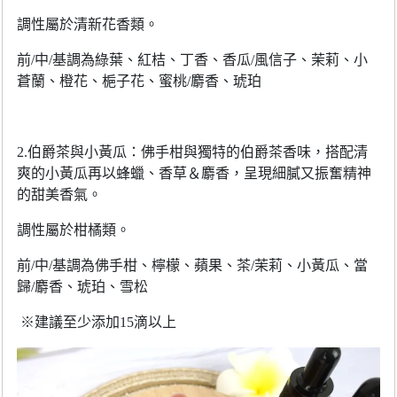
調性屬於清新花香類。
前
/
中
/
基調為綠葉、紅桔、丁香、香瓜
/
風信子、茉莉、小
蒼蘭、橙花、梔子花、蜜桃
/
麝香、琥珀
2.
伯爵茶與小黃瓜：佛手柑與獨特的伯爵茶香味，搭配清
爽的小黃瓜再以蜂蠟、香草＆麝香，呈現細膩又振奮精神
的甜美香氣。
調性屬於柑橘類。
前
/
中
/
基調為佛手柑、檸檬、蘋果、茶
/
茉莉、小黃瓜、當
歸
/
麝香、琥珀、雪松
※建議至少添加
15
滴以上