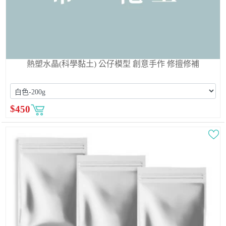
熱塑水晶(科學黏土) 公仔模型 創意手作 修擅修補
$
450