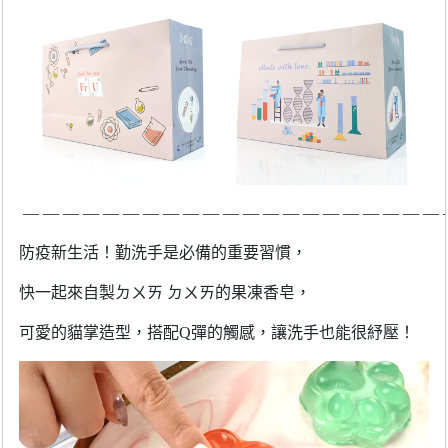
― ― ― ― ― ― ― ― ― ― ― ― ― ― ― ― ― ― ― ― ― 
防疫新生活！勤洗手是必備的重要習慣，
快一起來自製ㄉㄨㄞ
ㄉㄨㄞ的果凍香皂，
可愛的貓掌造型，搭配
Q
彈的觸感，讓洗手也能很紓壓！