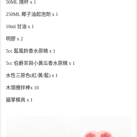
50ML
燒杯
x 1
250ML
椰子油起泡劑
x 1
10ml
甘油
x 1
明膠
x 2
5cc
藍風鈴香水原精
x 1
5cc
伯爵茶與小黃瓜香水原精
x 1
水性三原色
(
紅
/
黃
/
藍
) x 1
木頭攪拌棒
x 10
貓掌模具
x 1