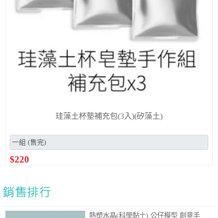
珪藻土杯墊補充包(3入)(矽藻土)
$
220
熱塑水晶(科學黏土) 公仔模型 創意手