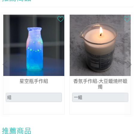
Previous
Ne
星空瓶手作組
香氛手作組-大豆蠟燒杯蠟
燭