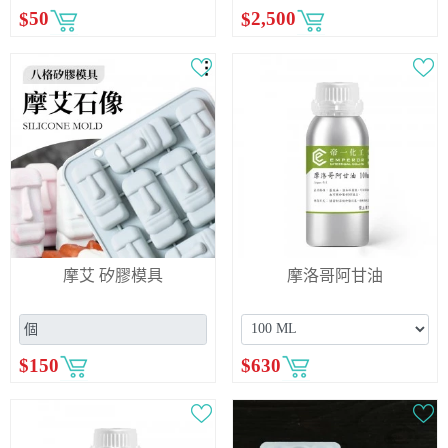
$
50
$
2,500
摩艾 矽膠模具
摩洛哥阿甘油
$
150
$
630