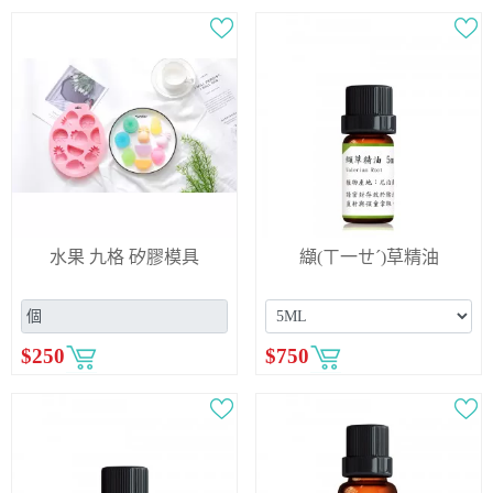
水果 九格 矽膠模具
纈(ㄒ一ㄝˊ)草精油
$
250
$
750