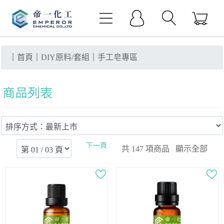
｜
首頁
｜
DIY原料/套組
｜
手工皂專區
共
147
項商品 顯示全部