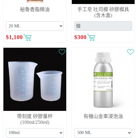
秘魯香脂精油
手工皂 吐司模 矽膠模具
(含木盒)
$
1,100
$
300
帶刻度 矽膠量杯
有機山金車浸泡油
(100ml/250ml)