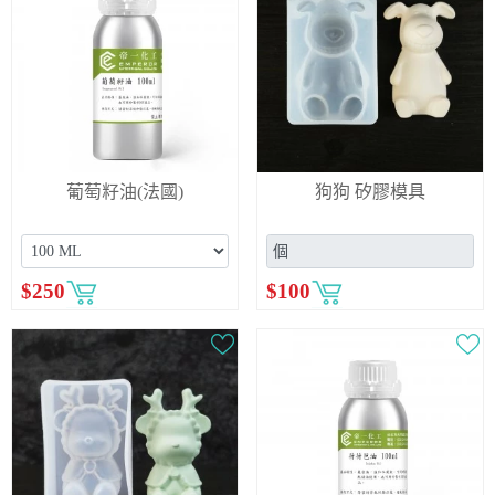
葡萄籽油(法國)
狗狗 矽膠模具
$
250
$
100