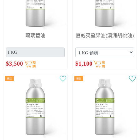
琉璃苣油
夏威夷堅果油(澳洲胡桃油)
$
3,500
$
1,100