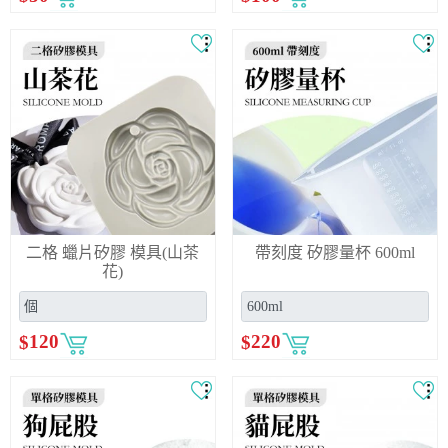
二格 蠟片矽膠 模具(山茶
帶刻度 矽膠量杯 600ml
花)
$
120
$
220