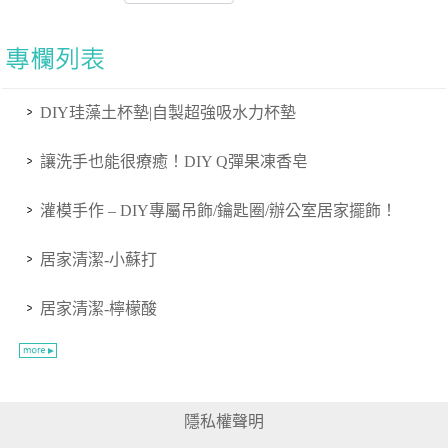
DIY珪藻土杯墊|自製超強吸水力杯墊
讓洗手也能很療癒！DIY Q彈果凍香皂
灌模手作 – DIY專屬吊飾/鑰匙圈/辦公室居家擺飾！
居家清潔-小蘇打
居家清潔-檸檬酸
隱私權聲明