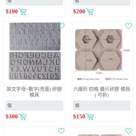
$
100
$
200
英文字母+數字(亮面) 矽膠
六邊形 四格 蠟片矽膠 模具
模具
( 可拆)
$
300
$
150