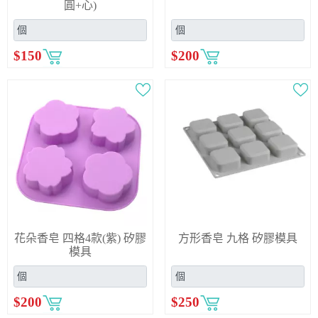
圓+心)
$
150
$
200
花朵香皂 四格4款(紫) 矽膠
方形香皂 九格 矽膠模具
模具
$
200
$
250