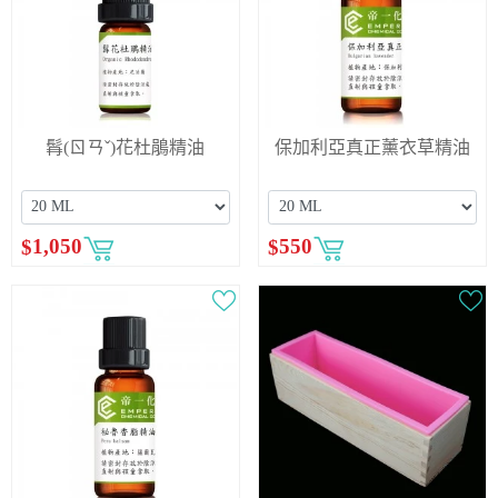
髥(ㄖㄢˇ)花杜鵑精油
保加利亞真正薰衣草精油
$
1,050
$
550