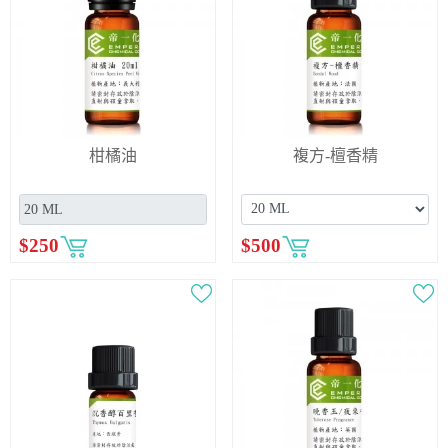
柑橘油
複方-檀香精
$
250
$
500