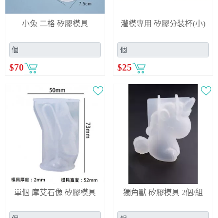
小兔 二格 矽膠模具
灌模專用 矽膠分裝杯(小)
$
70
$
25
單個 摩艾石像 矽膠模具
獨角獸 矽膠模具 2個/組