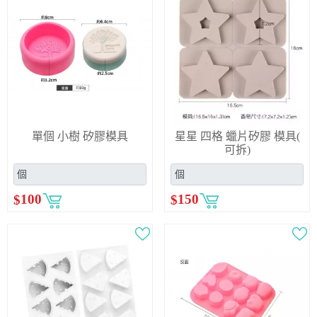
單個 小樹 矽膠模具
星星 四格 蠟片矽膠 模具(
可拆)
$
100
$
150