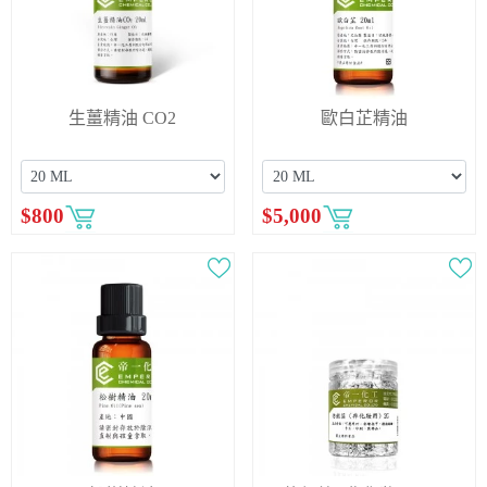
生薑精油 CO2
歐白芷精油
$
800
$
5,000