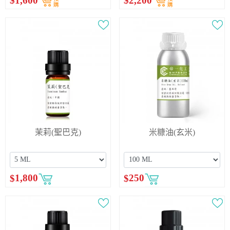
$
1,600
$
2,200
茉莉(聖巴克)
米糠油(玄米)
$
1,800
$
250