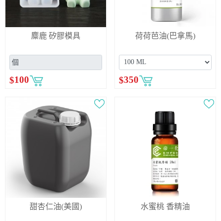
麋鹿 矽膠模具
荷荷芭油(巴拿馬)
$
100
$
350
甜杏仁油(美國)
水蜜桃 香精油