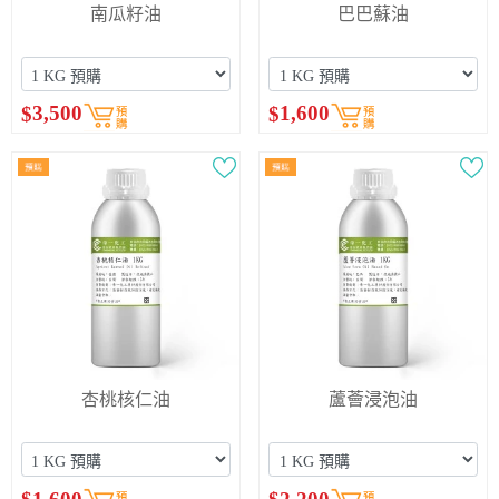
南瓜籽油
巴巴蘇油
$
3,500
$
1,600
杏桃核仁油
蘆薈浸泡油