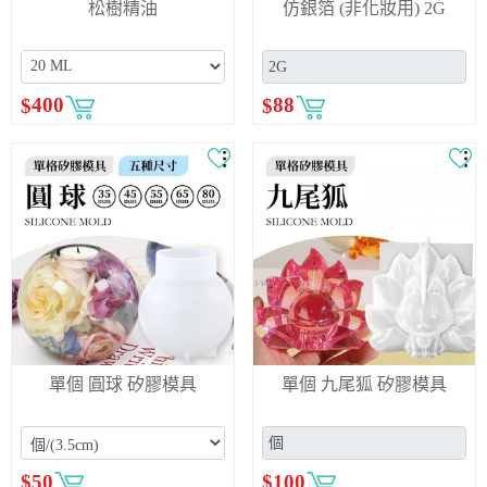
松樹精油
仿銀箔 (非化妝用) 2G
$
400
$
88
單個 圓球 矽膠模具
單個 九尾狐 矽膠模具
$
50
$
100