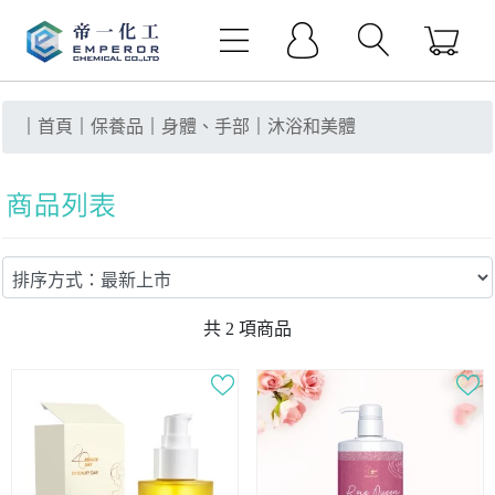
｜
首頁
｜
保養品
｜
身體、手部
｜
沐浴和美體
共
2
項商品