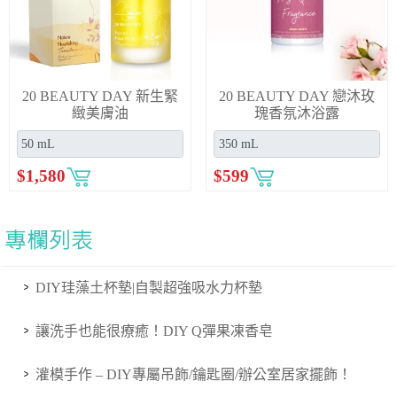
20 BEAUTY DAY 新生緊
20 BEAUTY DAY 戀沐玫
緻美膚油
瑰香氛沐浴露
$
1,580
$
599
DIY珪藻土杯墊|自製超強吸水力杯墊
讓洗手也能很療癒！DIY Q彈果凍香皂
灌模手作 – DIY專屬吊飾/鑰匙圈/辦公室居家擺飾！