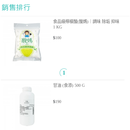
食品級檸檬酸(酸媽)｜調味 除垢 抑味
1 KG
$
100
甘油 (食添)
500 G
$
190