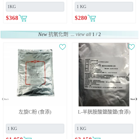
$
368
$
280
New
抗氧化劑
... view all
1 / 2
左旋C粉 (食添)
L-半胱胺酸鹽酸鹽(食添)