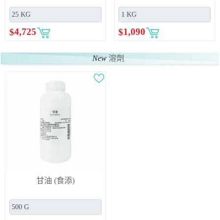
$
4,725
$
1,090
New
溶劑
甘油 (食添)