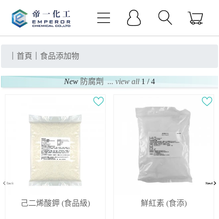
｜
首頁
｜
食品添加物
New
防腐劑
... view all
1 / 4
己二烯酸鉀 (食品級)
鮮紅素 (食添)