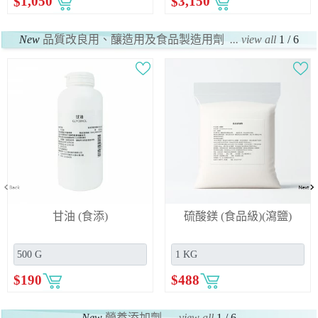
$
1,050
$
3,150
New
品質改良用、釀造用及食品製造用劑
... view all
1 / 6
甘油 (食添)
硫酸鎂 (食品級)(瀉鹽)
$
190
$
488
New
營養添加劑
... view all
1 / 6