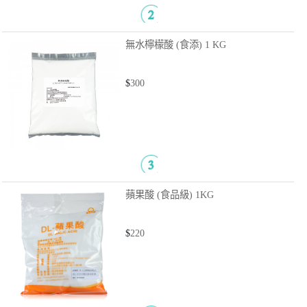
無水檸檬酸 (食添)
1 KG
$
300
蘋果酸 (食品級)
1KG
$
220