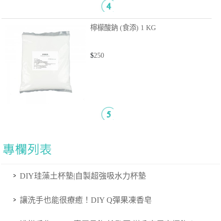
檸檬酸鈉 (食添)
1 KG
$
250
DIY珪藻土杯墊|自製超強吸水力杯墊
讓洗手也能很療癒！DIY Q彈果凍香皂