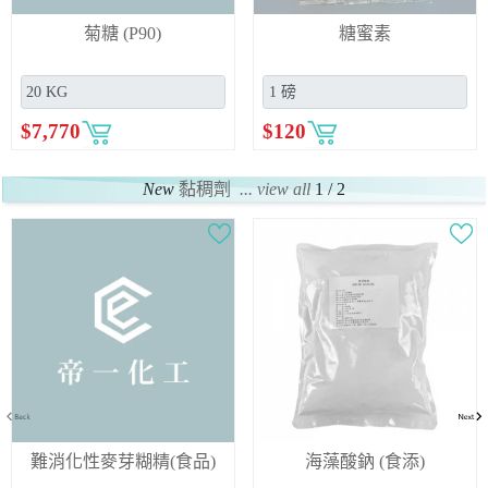
菊糖 (P90)
糖蜜素
$
7,770
$
120
New
黏稠劑
... view all
1 / 2
難消化性麥芽糊精(食品)
海藻酸鈉 (食添)