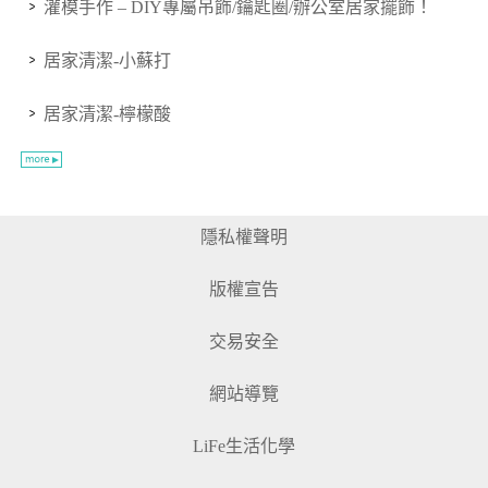
灌模手作 – DIY專屬吊飾/鑰匙圈/辦公室居家擺飾！
居家清潔-小蘇打
居家清潔-檸檬酸
隱私權聲明
版權宣告
交易安全
網站導覽
LiFe生活化學