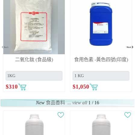
二氧化鈦 (食品級)
食用色素 -黃色四號(印度)
$
310
$
1,050
New
食品香料
... view all
1 / 16