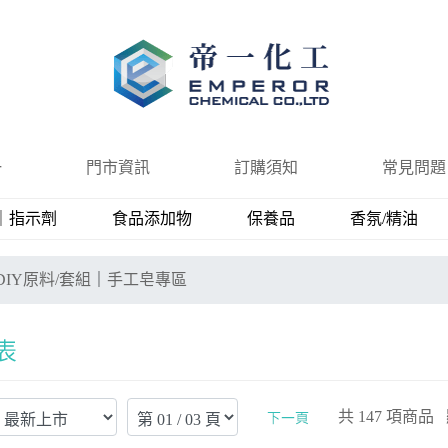
一
門市資訊
訂購須知
常見問題
｜指示劑
食品添加物
保養品
香氛/精油
DIY原料/套組
｜
手工皂專區
共
147
項商品 