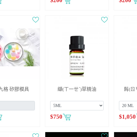
$
200
$
200
九格 矽膠模具
纈(ㄒ一ㄝˊ)草精油
髥(ㄖ
$
750
$
1,050