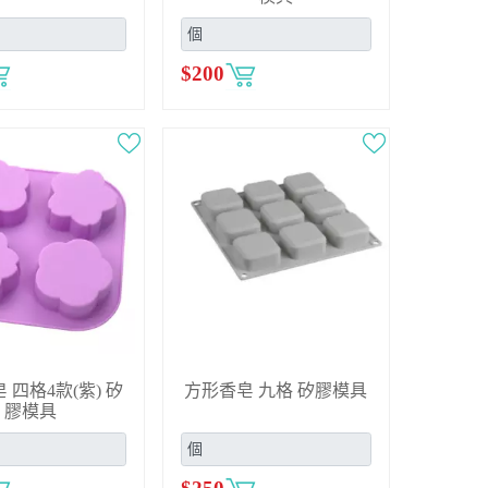
$
200
 四格4款(紫) 矽
方形香皂 九格 矽膠模具
膠模具