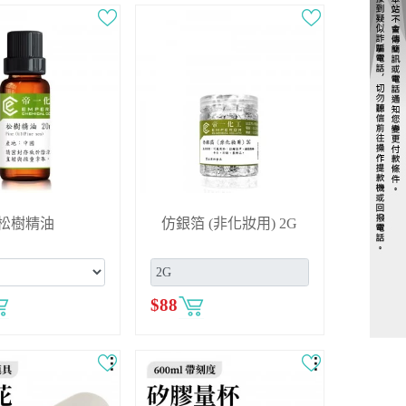
松樹精油
仿銀箔 (非化妝用) 2G
$
88