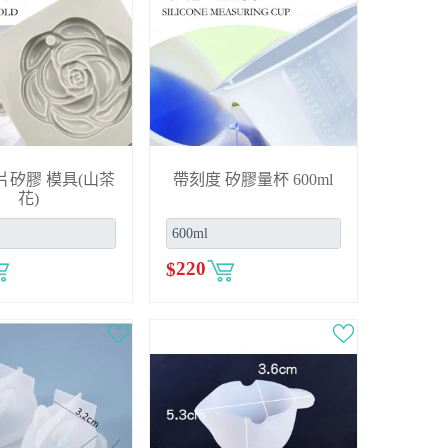
片矽膠 模具(山茶
帶刻度 矽膠量杯 600ml
花)
$
220