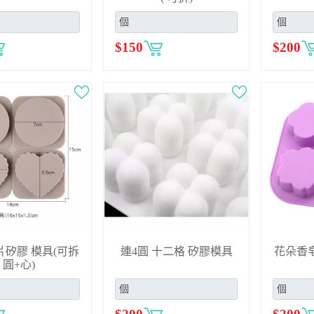
$
150
$
200
片矽膠 模具(可拆
連4圓 十二格 矽膠模具
花朵香皂
圓+心)