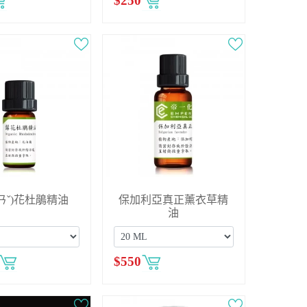
$
250
ㄢˇ)花杜鵑精油
保加利亞真正薰衣草精
油
$
550