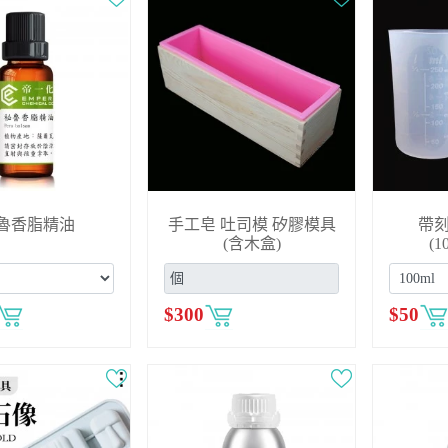
魯香脂精油
手工皂 吐司模 矽膠模具
帶刻
(含木盒)
(1
$
300
$
50