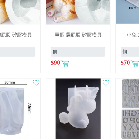
狗屁股 矽膠模具
單個 貓屁股 矽膠模具
小兔
$
90
$
70