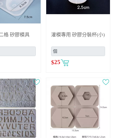
 二格 矽膠模具
灌模專用 矽膠分裝杯(小)
$
25