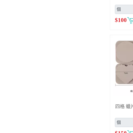
$
100
四格 蠟