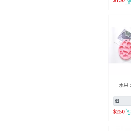
$
150
水果 
$
250