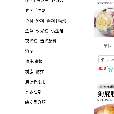
DIY工具器材 | 過濾袋
界面活性劑
色料 | 染料 | 顏料 | 助劑
金蔥 | 珠光粉 | 仿金箔
夜光粉 | 螢光顏料
單個 
溶劑
油脂/蠟類
$
50
樹脂 | 膠類
農漁牧應用
水處理劑
總商品分類