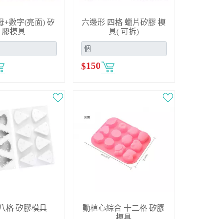
+數字(亮面) 矽
六邊形 四格 蠟片矽膠 模
膠模具
具( 可拆)
$
150
 八格 矽膠模具
動植心綜合 十二格 矽膠
模具