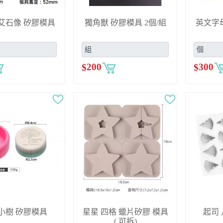
艾石像 矽膠模具
獨角獸 矽膠模具 2個/組
英文字母
$
200
$
300
小樹 矽膠模具
星星 四格 蠟片矽膠 模具
起司
( 可拆)