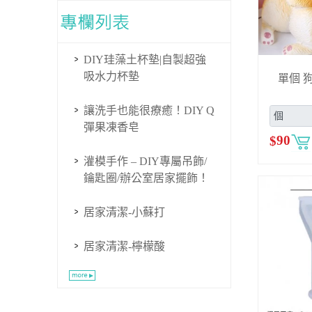
DIY珪藻土杯墊|自製超強
吸水力杯墊
單個 
讓洗手也能很療癒！DIY Q
彈果凍香皂
$
90
灌模手作 – DIY專屬吊飾/
鑰匙圈/辦公室居家擺飾！
居家清潔-小蘇打
居家清潔-檸檬酸