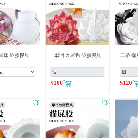
圓球 矽膠模具
單個 九尾狐 矽膠模具
二格 蠟
$
100
$
120