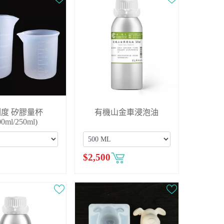
度 矽膠量杯
有機山金車浸泡油
00ml/250ml)
$
2,500