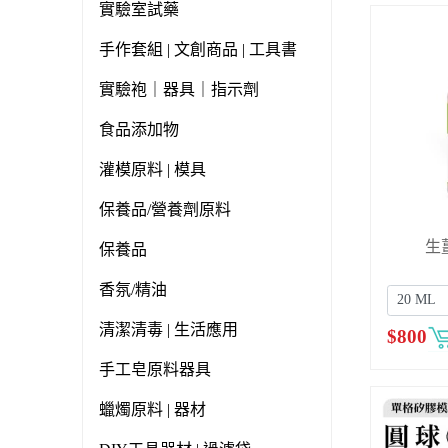
實驗室試藥
手作套組 | 文創商品 | 工具書
實驗袍｜器具｜指示劑
食品添加物
灌模原料 | 模具
保養品/營養劑原料
生
保養品
香氛/精油
清潔清毒 | 生活應用
$
800
手工皂原料器具
蠟燭原料 | 器材