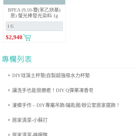
BPEA (9,10-雙(苯乙炔基)
恩) 螢光棒發光染料 1g
$
2,940
DIY珪藻土杯墊|自製超強吸水力杯墊
讓洗手也能很療癒！DIY Q彈果凍香皂
灌模手作 – DIY專屬吊飾/鑰匙圈/辦公室居家擺飾！
居家清潔-小蘇打
居家清潔-檸檬酸