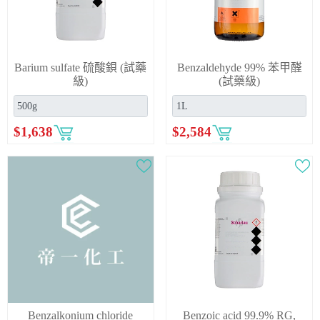
Barium sulfate 硫酸鋇 (試藥
Benzaldehyde 99% 苯甲醛
級)
(試藥級)
$
1,638
$
2,584
Benzalkonium chloride
Benzoic acid 99.9% RG,