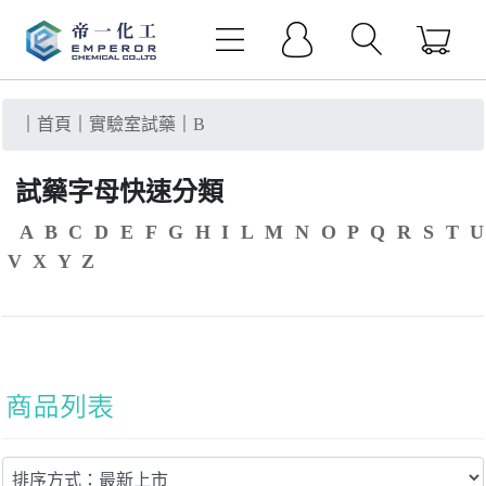
｜
首頁
｜
實驗室試藥
｜
B
試藥字母快速分類
A
B
C
D
E
F
G
H
I
L
M
N
O
P
Q
R
S
T
U
V
X
Y
Z