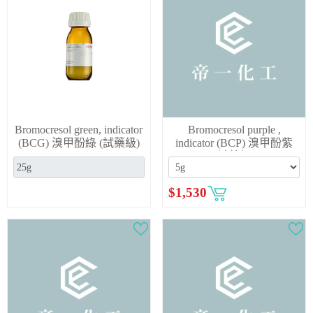
Bromocresol green, indicator
Bromocresol purple ,
(BCG) 溴甲酚綠 (試藥級)
indicator (BCP) 溴甲酚紫
(試藥級)
$
1,530