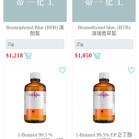
Bromophenol Blue (BPB) 溴
Bromothymol blue, (BTB)
酚藍
溴瑞香草藍
$
1,218
$
1,050
1-Butanol 99.5 %
1-Butanol 99.5% EP 正丁醇