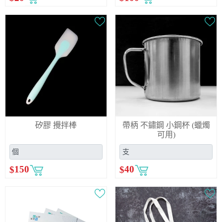
矽膠 攪拌棒
帶柄 不鏽鋼 小鋼杯 (蠟燭
可用)
$
150
$
40