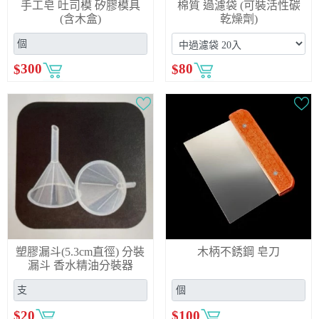
手工皂 吐司模 矽膠模具
棉質 過濾袋 (可裝活性碳
(含木盒)
乾燥劑)
$
300
$
80
塑膠漏斗(5.3cm直徑) 分裝
木柄不銹鋼 皂刀
漏斗 香水精油分裝器
$
20
$
100