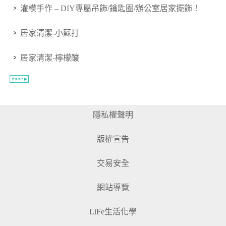
灌模手作 – DIY專屬吊飾/鑰匙圈/辦公室居家擺飾！
居家清潔-小蘇打
居家清潔-檸檬酸
隱私權聲明
版權宣告
交易安全
網站導覽
LiFe生活化學