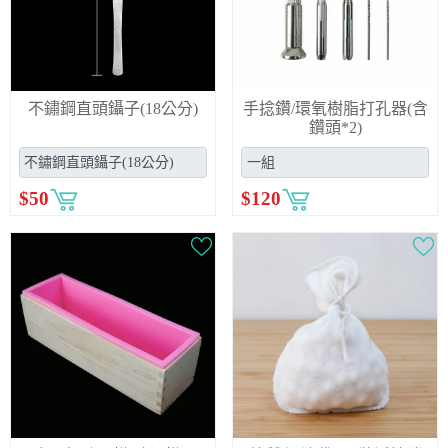
不鏽鋼直頭鑷子(18公分)
手捻鑽/環氧樹脂打孔器(含
鑽頭*2)
$
50
$
120