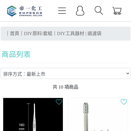
｜
首頁
｜
DIY原料/套組
｜
DIY工具器材 | 過濾袋
共
10
項商品