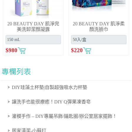
20 BEAUTY DAY 肌淨完
20 BEAUTY DAY 肌淨柔
美洗卸潔顏凝露
顏洗臉巾
$
980
$
220
DIY珪藻土杯墊|自製超強吸水力杯墊
讓洗手也能很療癒！DIY Q彈果凍香皂
灌模手作 – DIY專屬吊飾/鑰匙圈/辦公室居家擺飾！
居家清潔-小蘇打