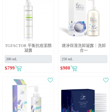
TGFACTOR 平衡抗痘潔顏
速淨保溼洗卸凝露｜洗卸
凝露
合一
$
799
$
980