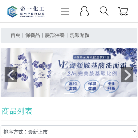
｜
首頁
｜
保養品
｜
臉部保養
｜
洗卸潔顏
Previous
Next