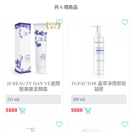
共
6
項商品
20 BEAUTY DAY VE瓷顏
TGFACTOR 晶萃淨透卸妝
胺基酸潔顏霜
凝膠
$
880
$
880