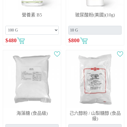
營養素 B5
玻尿酸粉(美國)(10g)
$
480
$
800
海藻糖 (食品級)
己六醇粉 / 山梨糖醇 (食品
級)