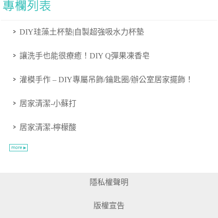
DIY珪藻土杯墊|自製超強吸水力杯墊
讓洗手也能很療癒！DIY Q彈果凍香皂
灌模手作 – DIY專屬吊飾/鑰匙圈/辦公室居家擺飾！
居家清潔-小蘇打
居家清潔-檸檬酸
隱私權聲明
版權宣告