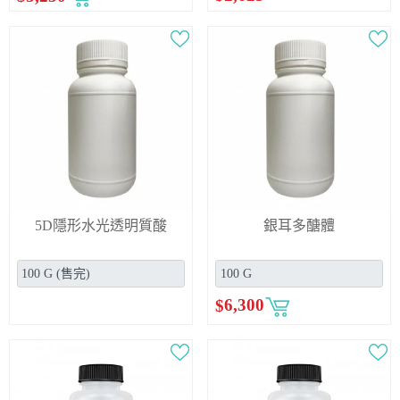
5D隱形水光透明質酸
銀耳多醣體
$
6,300