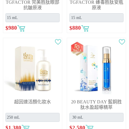
TGFACTOR 完美胜肽眼部
TGFACTOR 蜂毒胜肽安瓶
抗皺原液
原液
$
980
$
880
超因速活顏化妝水
20 BEAUTY DAY 藍銅胜
肽水盈超導精萃
$
1,380
$
2,580