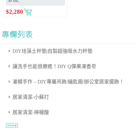
$
2,280
DIY珪藻土杯墊|自製超強吸水力杯墊
讓洗手也能很療癒！DIY Q彈果凍香皂
灌模手作 – DIY專屬吊飾/鑰匙圈/辦公室居家擺飾！
居家清潔-小蘇打
居家清潔-檸檬酸