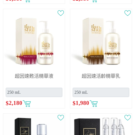
超因速甦活精華液
超因速活齡精華乳
$
2,180
$
1,980