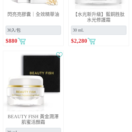
閃亮亮膠囊｜全效精華油
【水光新升級】藍銅胜肽
水光修護霜
$
880
$
2,280
BEAUTY FISH 黃金潤澤
肌蜜活顏霜