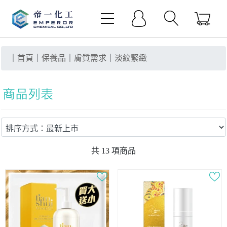
｜
首頁
｜
保養品
｜
膚質需求
｜
淡紋緊緻
共
13
項商品