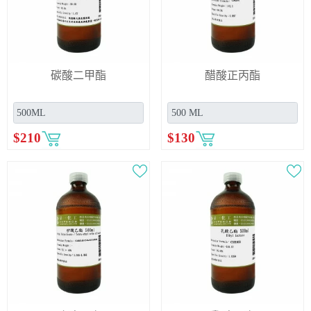
碳酸二甲酯
醋酸正丙酯
$
210
$
130