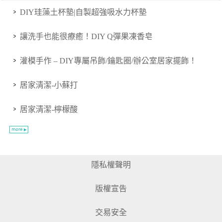
DIY珪藻土杯墊|自製超強吸水力杯墊
讓洗手也能很療癒！DIY Q彈果凍香皂
灌模手作 – DIY專屬吊飾/鑰匙圈/辦公室居家擺飾！
居家清潔-小蘇打
居家清潔-檸檬酸
隱私權聲明
版權宣告
交易安全