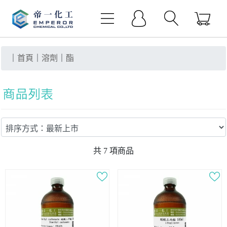
｜
首頁
｜
溶劑
｜
酯
共
7
項商品