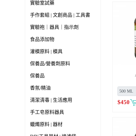
實驗室試藥
手作套組 | 文創商品 | 工具書
實驗袍｜器具｜指示劑
食品添加物
灌模原料 | 模具
保養品/營養劑原料
保養品
香氛/精油
清潔清毒 | 生活應用
$
450
手工皂原料器具
蠟燭原料 | 器材