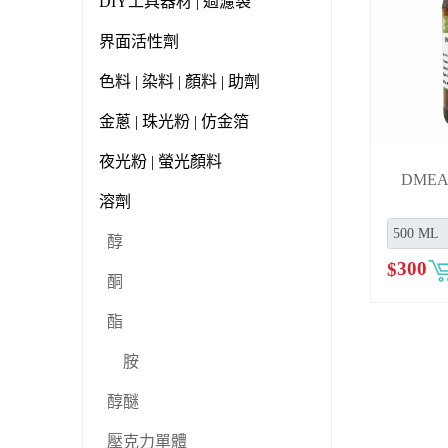
DIY工具器材 | 過濾袋
界面活性劑
色料 | 染料 | 顏料 | 助劑
金蔥 | 珠光粉 | 仿金箔
夜光粉 | 螢光顏料
DME
溶劑
醇
$
300
酮
酯
胺
醇醚
壓克力單體