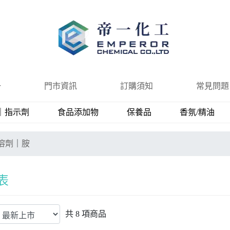
一
門市資訊
訂購須知
常見問題
｜指示劑
食品添加物
保養品
香氛/精油
溶劑
｜
胺
共
8
項商品