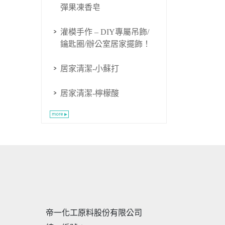
彈果凍香皂
灌模手作 – DIY專屬吊飾/
鑰匙圈/辦公室居家擺飾！
居家清潔-小蘇打
居家清潔-檸檬酸
帝一化工原料股份有限公司