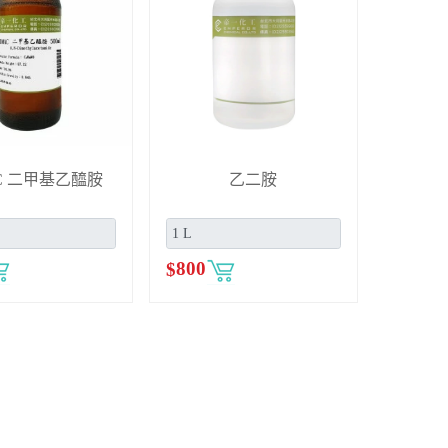
C 二甲基乙醯胺
乙二胺
$
800