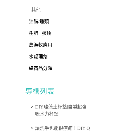
其他
油脂/蠟類
樹脂 | 膠類
農漁牧應用
水處理劑
總商品分類
DIY珪藻土杯墊|自製超強
吸水力杯墊
讓洗手也能很療癒！DIY Q