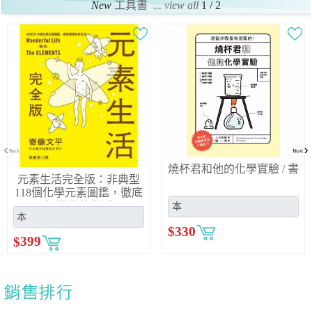
New
工具書
... view all
1 / 2
燒杯君和他的化學實驗 / 書
元素生活完全版：非典型
118個化學元素圖鑑，徹底
解構你的生活
$
330
$
399