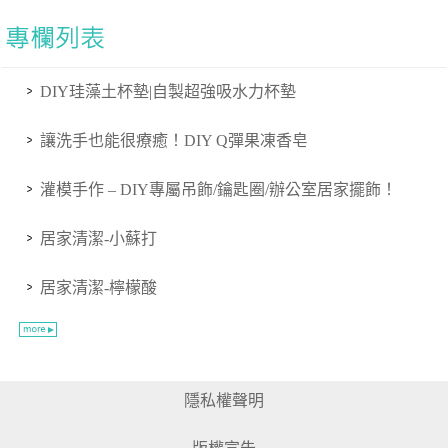
DIY珪藻土杯墊|自製超強吸水力杯墊
讓洗手也能很療癒！DIY Q彈果凍香皂
灌模手作 – DIY專屬吊飾/鑰匙圈/辦公室居家擺飾！
居家清潔-小蘇打
居家清潔-檸檬酸
隱私權聲明