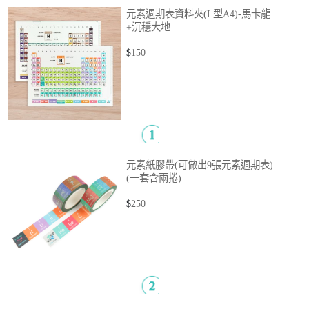
元素週期表資料夾(L型A4)-馬卡龍
+沉穩大地
$
150
元素紙膠帶(可做出9張元素週期表)
(一套含兩捲)
$
250