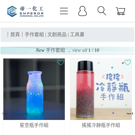
｜
首頁
｜
手作套組 | 文創商品 | 工具書
New
手作套組
... view all
1 / 10
星空瓶手作組
搖搖冷靜瓶手作組