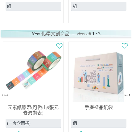
New
化學文創商品
... view all
1 / 3
元素紙膠帶(可做出9張元
手提禮品紙袋
素週期表)