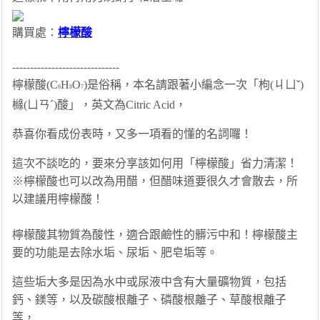
購買處：
檸檬酸
------------------------------
檸檬酸(C
H
O
)是俗稱，本名請跟著小編念一次「枸(ㄐㄩˇ)
6
8
7
櫞(ㄩㄢˊ)酸」，英文為Citric Acid，
恭喜你看成份表時，又多一項看的懂的名詞囉！
​這次不談吃的，要來分享該如何用「檸檬酸」省力清潔！
※檸檬酸也可以改為用醋，但醋味道要很久才會散去，所
以建議用檸檬酸！
檸檬酸其物質為酸性，適合跟鹼性的髒污中和！檸檬酸主
要的功能是去除水垢、尿垢、肥皂垢等。
這些垢大多是因為水中或尿液中含有大量礦物質，包括
鈣、鎂等，以及碳酸根離子、磷酸根離子、草酸根離子
等，