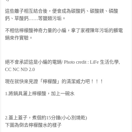
這些離子相互結合後，便會成為碳酸鈣、碳酸鎂、磷酸
鈣、草酸鈣……等鹽類污垢。
不相信檸檬酸神奇力量的小編，拿了家裡陳年污垢的髒電
鍋來作實驗。
絕不會承認這是小編的電鍋/ Photo credit : LiFe 生活化學,
CC NC ND 2.0
現在就快來見證「檸檬酸」的清潔威力吧！！！
1.將鍋具灑上檸檬酸，加上一碗水
2.蓋上蓋子，煮個約15分鐘(小心別燒乾)
下圖為倒去檸檬酸水的樣子