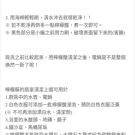
3. 用海棉輕輕刷，清水沖去就很乾淨！！
※ 若不乾淨再倒多一點檸檬酸，煮一次即可。
※ 黑色部分是小編之前用力刷，破壞表面留下來的(害臊)
與洗之前比較起來，用檸檬酸清潔之後，電鍋是不是整個
煥然一新了呢！
檸檬蘇的居家清潔上還可用於
1.廚房中的水壺、電鍋
2.白色衣服可添加一匙檸檬酸浸泡，預防白色衣服泛黃
(※ 不可再添加漂白水、清潔劑)
3.浴室的水龍頭、地磚、鏡子
4.貓沙盆、馬桶尿垢
※檸檬酸不能碰到大理石，大理石主要成份為碳酸鈣會和