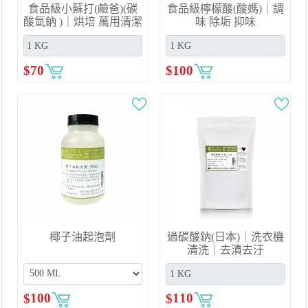
食品級小蘇打(鹼爸)(碳
食品級檸檬酸(酸媽)｜調
酸氫鈉 )｜烘培 萬用清潔
味 除垢 抑味
$
70
$
100
椰子油起泡劑
過碳酸鈉(日本)｜洗衣機
清洗｜去漬去汙
$
100
$
110