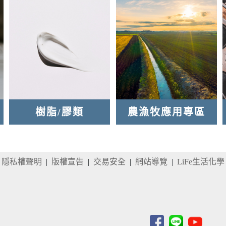
樹脂/膠類
農漁牧應用專區
隱私權聲明
|
版權宣告
|
交易安全
|
網站導覽
|
LiFe生活化學