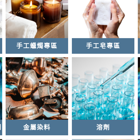
手工蠟燭專區
手工皂專區
劑
金屬染料
溶劑