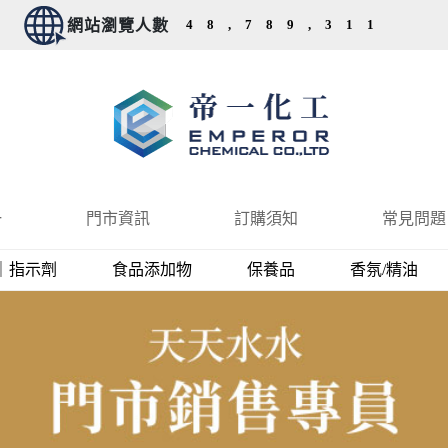
4
8
,
7
8
9
,
3
1
1
一
門市資訊
訂購須知
常見問題
｜指示劑
食品添加物
保養品
香氛/精油