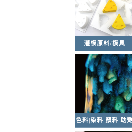
灌模原料/模具
色料|染料 顏料 助