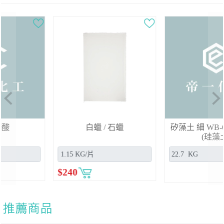
Previous
Ne
矽藻土 細 WB-6 (325mesh)
脯胺酸(食添)
(珪藻土)