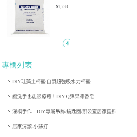
$
1,733
DIY珪藻土杯墊|自製超強吸水力杯墊
讓洗手也能很療癒！DIY Q彈果凍香皂
灌模手作 – DIY專屬吊飾/鑰匙圈/辦公室居家擺飾！
居家清潔-小蘇打