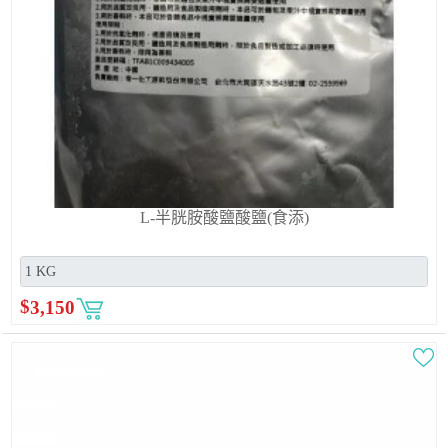
L-半胱胺酸鹽酸鹽(食添)
$
3,150