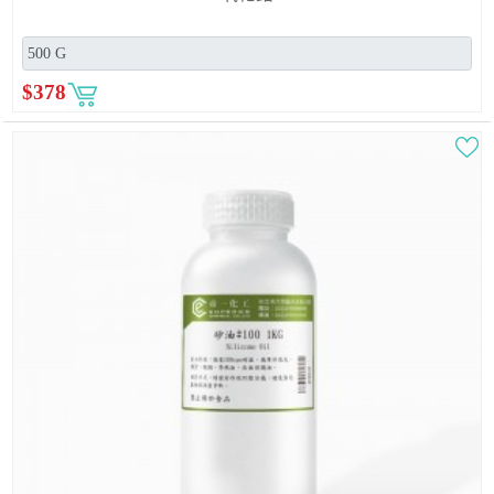
$
378