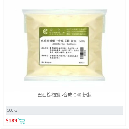
巴西棕櫚蠟 -合成 C40 粉狀
$
189