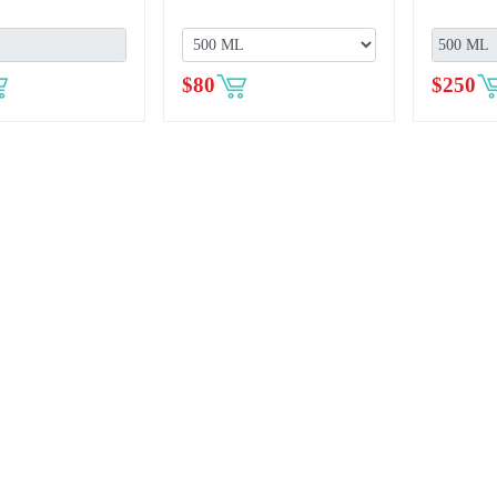
$
80
$
250