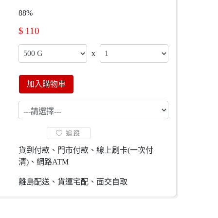
88%
$
110
x
加入購物車
貨到付款、門市付款、線上刷卡(一次付
清)、網路ATM
離島配送、貨運宅配、面交自取