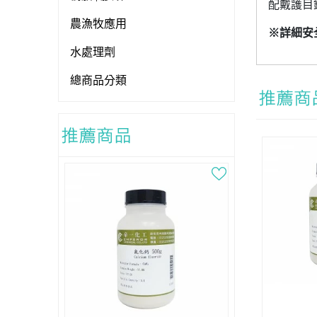
配戴護目
農漁牧應用
※詳細安
水處理劑
總商品分類