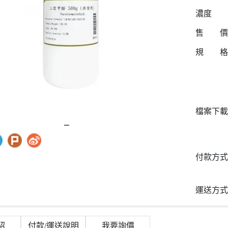
濃度
售 價
規 格
檔案下載
付款方式
運送方式
紹
付款/運送說明
我要詢價