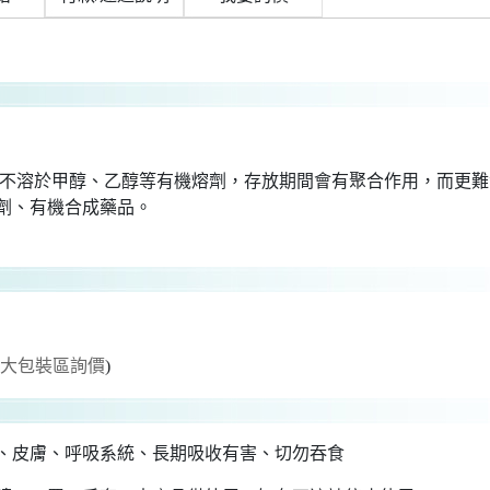
.不溶於甲醇、乙醇等有機熔劑，存放期間會有聚合作用，而更
劑、有機合成藥品。
至大包裝區詢價
)
、皮膚、呼吸系統、長期吸收有害、切勿吞食