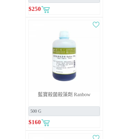
$
250
藍寶殺菌殺藻劑 Ranbow
$
160