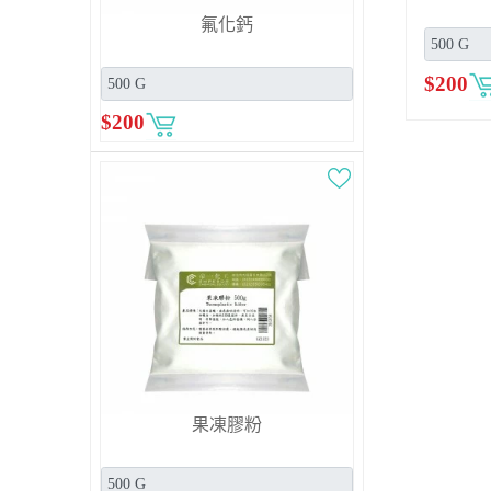
氟化鈣
$
200
$
200
果凍膠粉