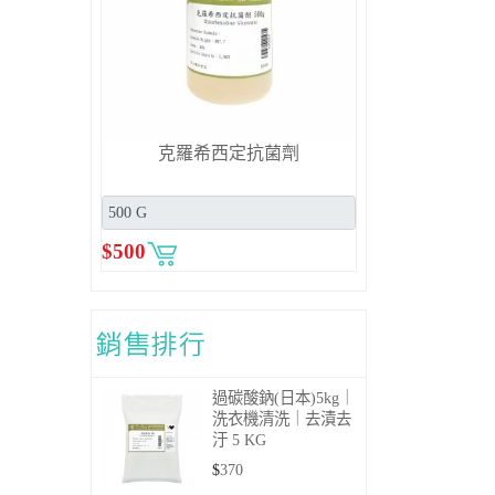
克羅希西定抗菌劑
$
500
過碳酸鈉(日本)5kg｜
洗衣機清洗｜去漬去
汙
5 KG
$
370