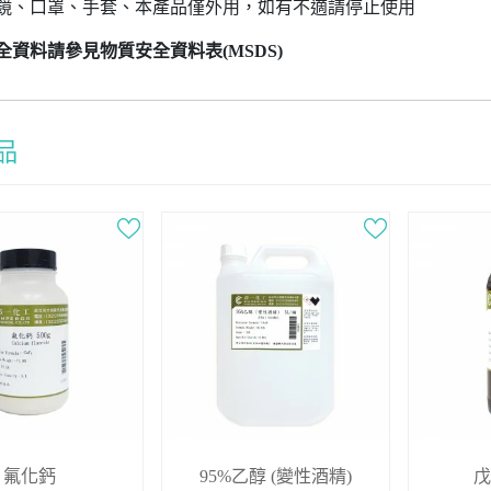
鏡、口罩、手套、本產品僅外用，如有不適請停止使用
全資料請參見物質安全資料表(MSDS)
氟化鈣
95%乙醇 (變性酒精)
戊