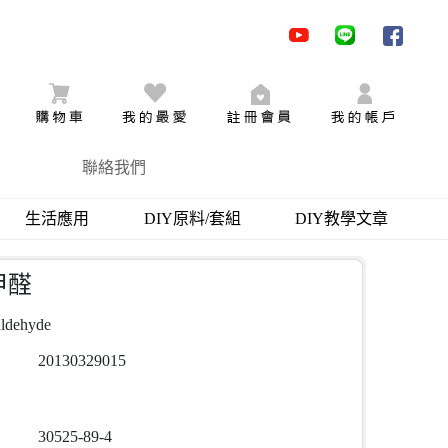
youtube
LINE
facebo
購物車
追蹤商品
加入會員
會員登
聯絡我們
生活應用
DIY原料/套組
DIY教學文章
甲醛
aldehyde
20130329015
30525-89-4