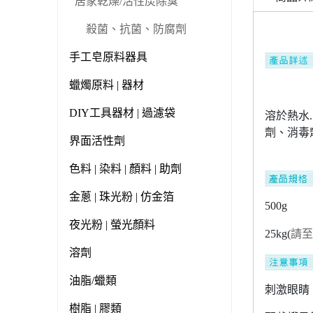
居家乾燥/活性炭除臭
殺菌、抗菌、防腐劑
手工皂原料器具
蠟燭原料 | 器材
DIY工具器材 | 過濾袋
溶於熱水
劑、消毒
界面活性劑
色料 | 染料 | 顏料 | 助劑
金蔥 | 珠光粉 | 仿金箔
500g
夜光粉 | 螢光顏料
25kg(
請
溶劑
油脂/蠟類
刺激眼睛
樹脂 | 膠類