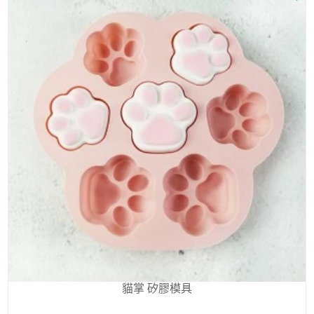
貓掌 矽膠模具