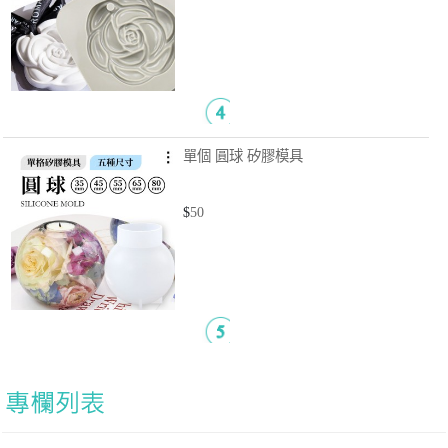
單個 圓球 矽膠模具
$
50