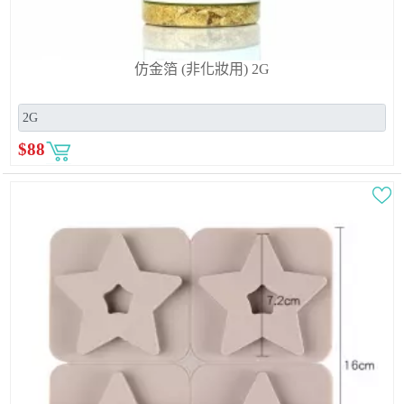
仿金箔 (非化妝用) 2G
$
88