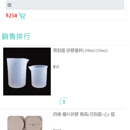
$
250
帶刻度 矽膠量杯(100ml/250ml)
$
50
四格 蠟片矽膠 模具(可拆圓+心)
個