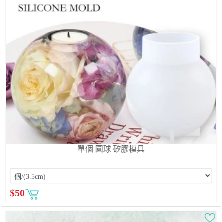
單個 圓球 矽膠模具
$
50