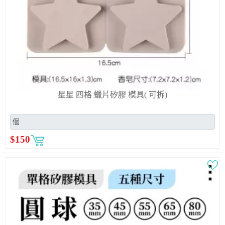
星星 四格 蠟片矽膠 模具( 可拆)
$
150