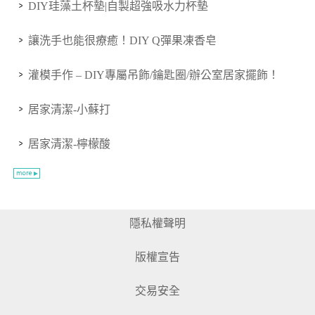
DIY珪藻土杯墊|自製超強吸水力杯墊
讓洗手也能很療癒！DIY Q彈果凍香皂
灌模手作 – DIY專屬吊飾/鑰匙圈/辦公室居家擺飾！
居家清潔-小蘇打
居家清潔-檸檬酸
隱私權聲明
版權宣告
交易安全