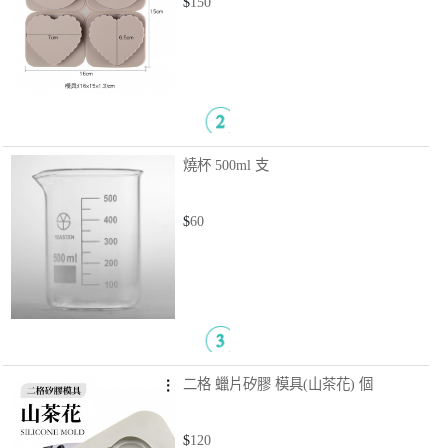
$
150
燒杯 500ml
支
$
60
二格 蠟片矽膠 模具(山茶花)
個
$
120