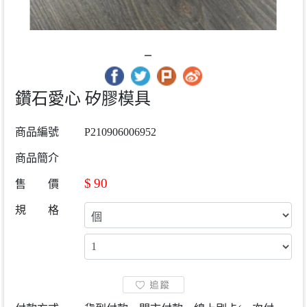
鑽石愛心 矽膠模具
商品編號
P210906006952
商品簡介
$
90
售 價
規 格