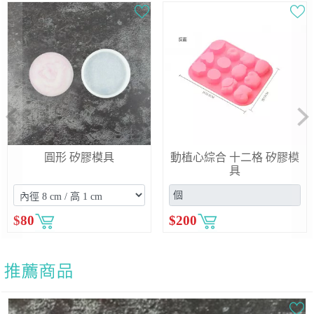
Previous
Ne
圓形 矽膠模具
動植心綜合 十二格 矽膠模
具
$
80
$
200