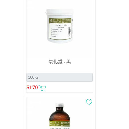
氧化鐵 - 黑
$
170