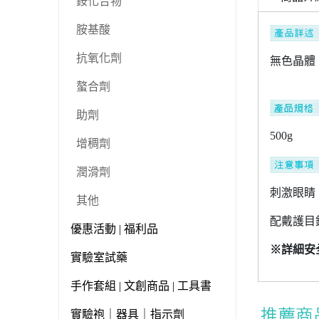
銨化合物
胺基酸
抗氧化劑
無色晶體
螯合劑
助劑
500g
增稠劑
潤滑劑
刺激眼睛
其他
配戴護目
優惠活動 | 福利品
※詳細安
實驗室試藥
手作套組 | 文創商品 | 工具書
實驗袍｜器具｜指示劑