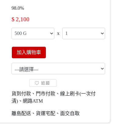
98.0%
$
2,100
x
加入購物車
貨到付款、門市付款、線上刷卡(一次付
清)、網路ATM
離島配送、貨運宅配、面交自取