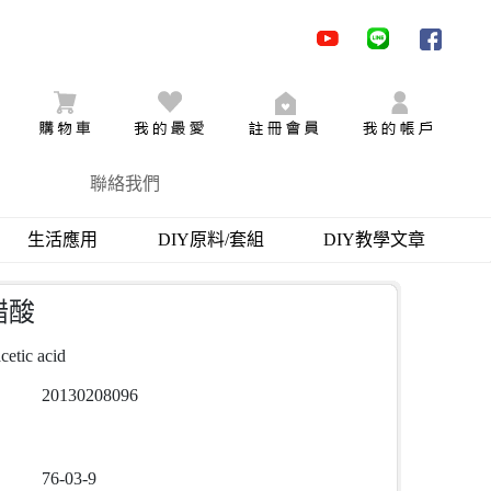
youtube
LINE
facebo
購物車
追蹤商品
加入會員
會員登
聯絡我們
生活應用
DIY原料/套組
DIY教學文章
醋酸
cetic acid
20130208096
76-03-9