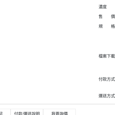
濃度
售 價
規 格
檔案下載
付款方式
運送方式
紹
付款/運送說明
我要詢價