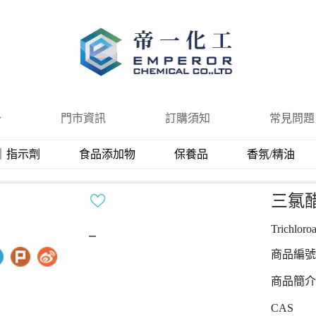
一
門市資訊
訂購須知
常見問題
｜指示劑
食品添加物
保養品
香氛/精油
三氯
Trichloroa
商品編號
商品簡介
CAS