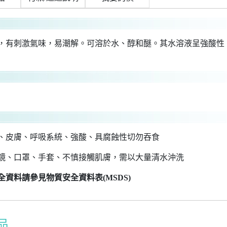
，有刺激氣味，易潮解。可溶於水、醇和醚。其水溶液呈強酸性
、皮膚、呼吸系統、強酸、具腐蝕性切勿吞食
鏡、口罩、手套、不慎接觸肌膚，需以大量清水沖洗
全資料請參見物質安全資料表(MSDS)