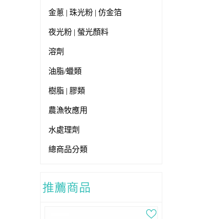
金蔥 | 珠光粉 | 仿金箔
夜光粉 | 螢光顏料
溶劑
油脂/蠟類
樹脂 | 膠類
農漁牧應用
水處理劑
總商品分類