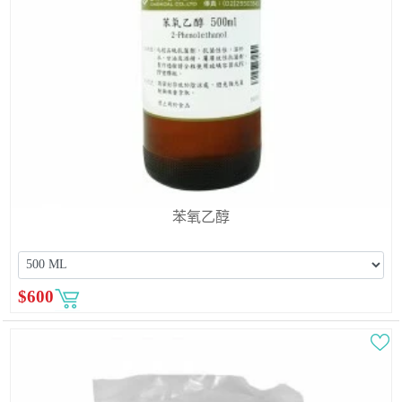
苯氧乙醇
$
600