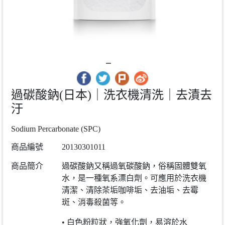
過碳酸鈉(日本)｜洗衣機清洗｜去漬去
汙
Sodium Percarbonate (SPC)
商品編號
20130301011
商品簡介
過碳酸鈉又稱過氧碳酸鈉，俗稱固體雙氧
水，是一種氧系漂白劑。可應用於洗衣機
清潔、清除茶垢咖啡垢、去油垢、去霉
斑、消毒殺菌等。
• 白色粉粒狀，強氧化劑，易溶於水