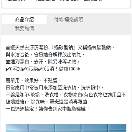
商品介紹
付款/運送說明
我要詢價
首選天然去汙清潔粉-『過碳酸鈉』又稱過氧碳酸鈉，
與水溶合後，會迅速分解釋放出氧氣，
並達到漂白、去汙、除異味等功效，
✔️0添加✔️0污染✔️0污漬！健康100％
簡單用、效果好、不殘留，
日常應用中常被用來添加至洗衣精、洗衣粉中，
不論是咖啡/茶垢、洗衣槽、衣物亮白(有色衣物也適用且不
破壞纖維)、除異味、霉斑還是消毒殺菌
一包通通搞定！讓你告別家中瓶瓶罐罐！