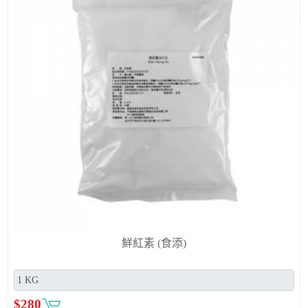
鮮紅素 (食添)
$
280