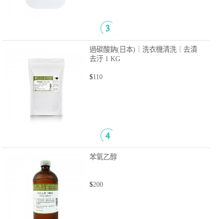
過碳酸鈉(日本)｜洗衣機清洗｜去漬
去汙
1 KG
$
110
苯氧乙醇
$
200