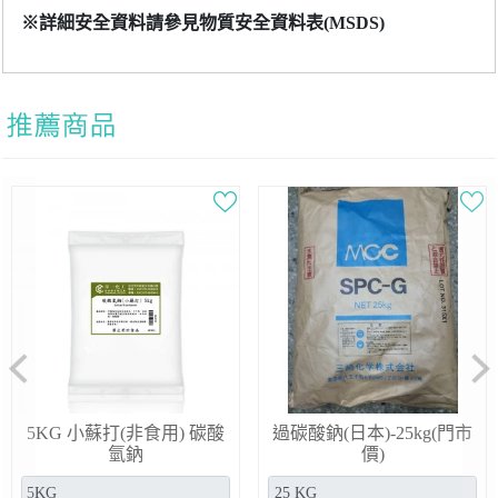
※詳細安全資料請參見物質安全資料表(MSDS)
Previous
Ne
5KG 小蘇打(非食用) 碳酸
過碳酸鈉(日本)-25kg(門市
氫鈉
價)