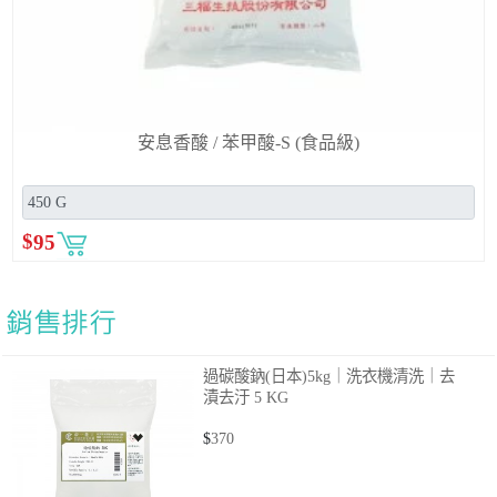
安息香酸 / 苯甲酸-S (食品級)
$
95
過碳酸鈉(日本)5kg｜洗衣機清洗｜去
漬去汙
5 KG
$
370