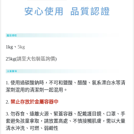
1
kg、
5
kg
25kg(
請至大包裝區詢價
)
1. 使用過碳酸鈉時，不可和鹽酸、醋酸、氯系漂白水等清
潔劑混用的清潔劑一起混用。
2.
禁止存放於金屬容器中
3. 勿吞食、遠離火源、緊蓋容器、配戴護目鏡、口罩、手
套避免孩童拿取，請放置高處、不慎接觸肌膚，需以大量
清水沖洗、可燃、弱鹼性