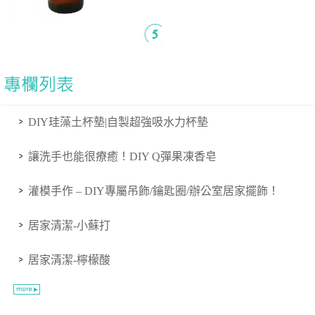
DIY珪藻土杯墊|自製超強吸水力杯墊
讓洗手也能很療癒！DIY Q彈果凍香皂
灌模手作 – DIY專屬吊飾/鑰匙圈/辦公室居家擺飾！
居家清潔-小蘇打
居家清潔-檸檬酸