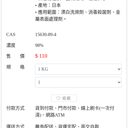
• 產地：日本
• 應用範圍：漂白洗滌劑、消毒殺菌劑、金
屬表面處理劑。
CAS
15630-89-4
濃度
98%
$
110
售 價
規 格
付款方式
貨到付款、門市付款、線上刷卡(一次付
清)、網路ATM
運送方式
離島配送、貨運宅配、面交自取