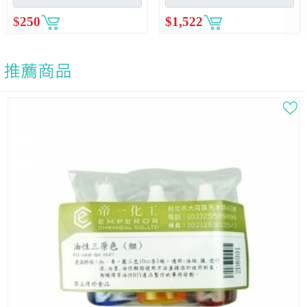
$
250
$
1,522