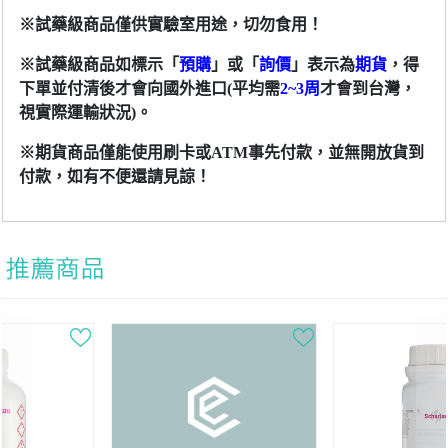
※試藥級商品僅供實驗室用途，切勿食用！
※試藥級商品如標示「
預購
」或
「
詢價
」
表示為
期貨
，得
下單並付清後才會向國外進口(平均需
2~3周
才會到台灣，
視實際運輸狀況)
。
※期貨商品僅能使用刷卡或ATM事先付款，並無開放貨到
付款，如有不便還請見諒！