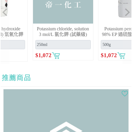
Previous
Ne
Potassium chloride, solution
Potassium peroxodisulfate
3 mol/L 氯化鉀 (試藥級)
98% EP 過硫酸鉀 (試藥級)
$
1,072
$
1,072