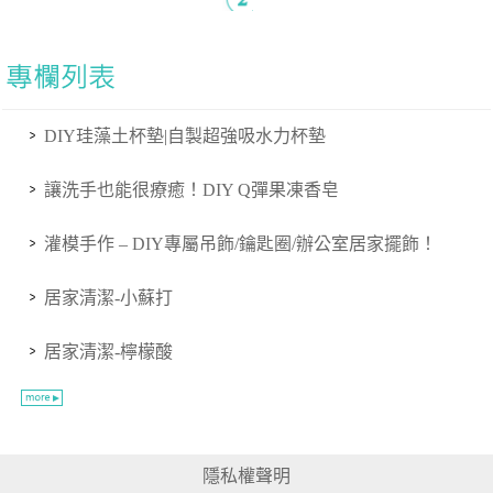
DIY珪藻土杯墊|自製超強吸水力杯墊
讓洗手也能很療癒！DIY Q彈果凍香皂
灌模手作 – DIY專屬吊飾/鑰匙圈/辦公室居家擺飾！
居家清潔-小蘇打
居家清潔-檸檬酸
隱私權聲明