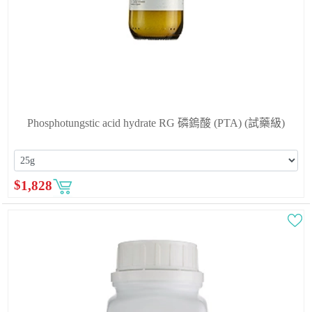
Phosphotungstic acid hydrate RG 磷鎢酸 (PTA) (試藥級)
$
1,828