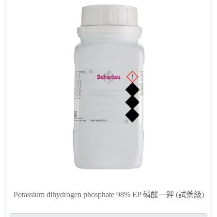
Potassium dihydrogen phosphate 98% EP 磷酸一鉀 (試藥級)