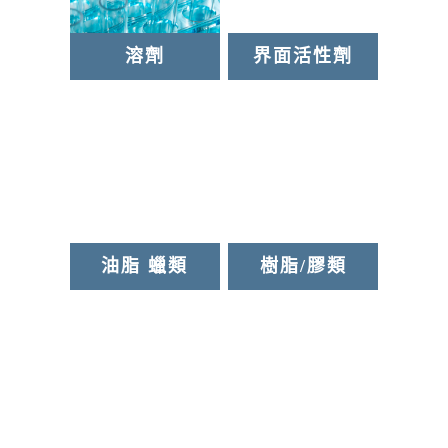
色料|染料 顏料 助劑
金屬染料
溶劑
界面活性劑
油脂 蠟類
樹脂/膠類