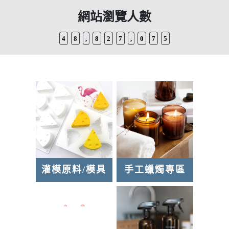
【瀏覽器】帝一化工購物網目前系統無法支援IE
如何在帝一化工購物網上找到想要的品項? → 搜
4
8
,
8
2
7
,
0
7
5