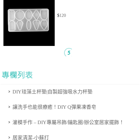
$
120
DIY珪藻土杯墊|自製超強吸水力杯墊
讓洗手也能很療癒！DIY Q彈果凍香皂
灌模手作 – DIY專屬吊飾/鑰匙圈/辦公室居家擺飾！
居家清潔-小蘇打