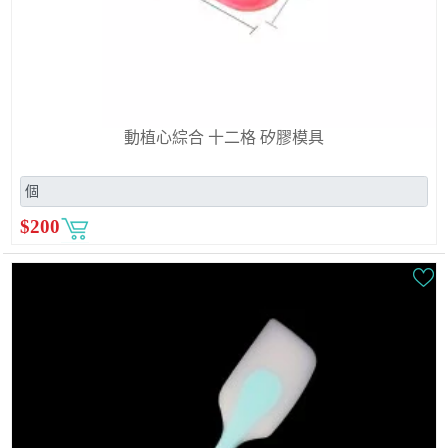
動植心綜合 十二格 矽膠模具
$
200