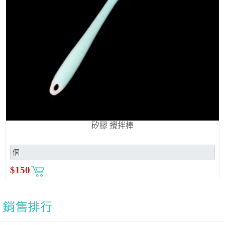
矽膠 攪拌棒
$
150