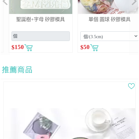
Previous
Ne
聖誕樹+字母 矽膠模具
單個 圓球 矽膠模具
$
150
$
50