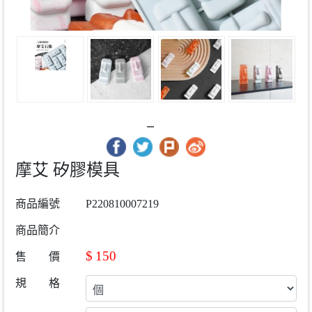
摩艾 矽膠模具
商品編號
P220810007219
商品簡介
$
150
售 價
規 格