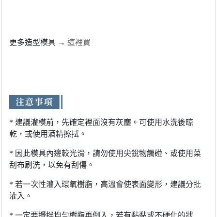
更多造型模具 →
這裡買
* 建議灌模前，先確定裡面沒有灰塵。可使用水洗後晾
乾，或使用酒精擦拭。
* 因此模具內邊較光滑，請勿使用尖銳物觸碰、或使用菜
刮布刷洗，以免有刮傷。
* 若一次性灌入環氧樹脂，高溫會使表面變形，建議分批
灌入。
* 一定要攪拌均勻樹脂再倒入，若有黏黏或不硬化的狀