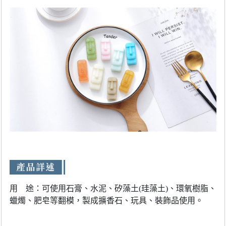
用 途：可使用石膏、水泥、矽藻土(珪藻土)、環氧樹脂、
蠟燭、肥皂等翻模，製成擴香石、玩具、裝飾品使用。