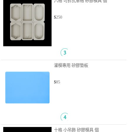
六格 可拆式單格 矽膠模具
個
$
250
灌模專用 矽膠墊板
$
85
十格 小吊飾 矽膠模具
個