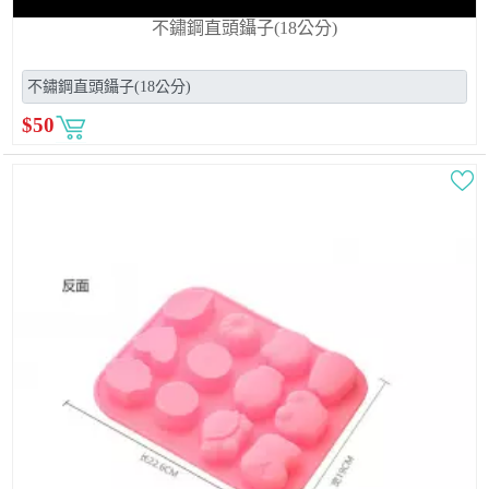
不鏽鋼直頭鑷子(18公分)
$
50