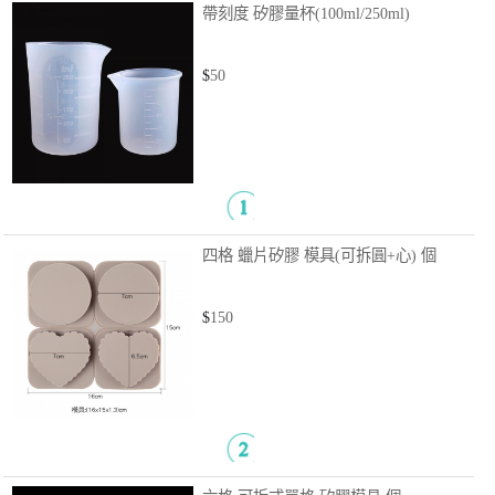
帶刻度 矽膠量杯(100ml/250ml)
$
50
四格 蠟片矽膠 模具(可拆圓+心)
個
$
150