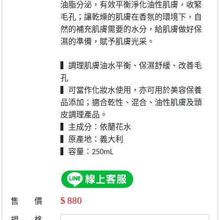
油脂分泌，有效平衡淨化油性肌膚，收緊
毛孔；讓乾燥的肌膚在香氛的環境下，自
然的補充肌膚需要的水分，給肌膚做好保
濕的準備，賦予肌膚光采。
▍
調理肌膚油水平衡、保濕舒緩、改善毛
孔
▍
可當作化妝水使用，亦可用於美容保養
品添加；適合乾性、混合、油性肌膚及頭
皮調理產品。
▍
主成分：依蘭花水
▍
原產地：義大利
▍
容量：
250mL
$
880
售 價
規 格