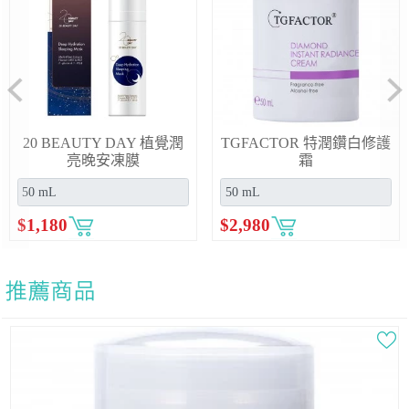
Previous
Ne
20 BEAUTY DAY 植覺潤
TGFACTOR 特潤鑽白修護
亮晚安凍膜
霜
$
1,180
$
2,980