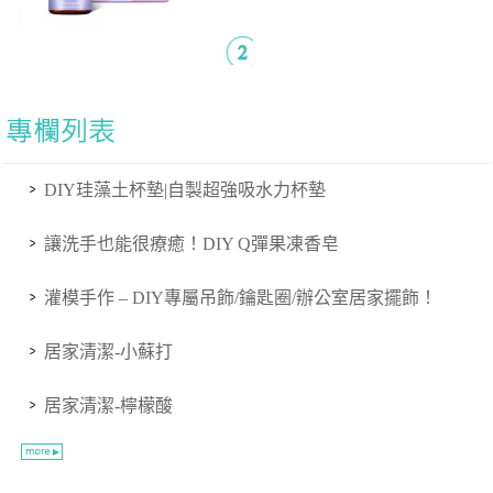
DIY珪藻土杯墊|自製超強吸水力杯墊
讓洗手也能很療癒！DIY Q彈果凍香皂
灌模手作 – DIY專屬吊飾/鑰匙圈/辦公室居家擺飾！
居家清潔-小蘇打
居家清潔-檸檬酸