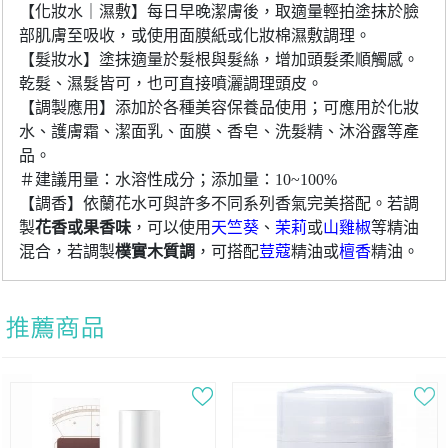
【化妝水｜濕敷】每日早晚潔膚後，取適量輕拍塗抹於臉
部肌膚至吸收，或使用面膜紙或化妝棉濕敷調理
。
【髮妝水】
塗抹適量於髮根與髮絲，增加頭髮柔順觸感。
乾髮、濕髮皆可，也可直接噴灑調理頭皮
。
【調製應用】添加於各種美容保養品使用；可應用於化妝
水、護膚霜、潔面乳、面膜、香皂、洗髮精、沐浴露等產
品
。
＃建議用量：水溶性成分；添加量：10~100%
【調香】依蘭花水可與許多不同系列香氣完美搭配。若調
製
花香或果香味
，可以使用
天竺葵
、
茉莉
或
山雞椒
等精油
混合，若調製
樸實木質調
，可搭配
荳蔻
精油或
檀香
精油。