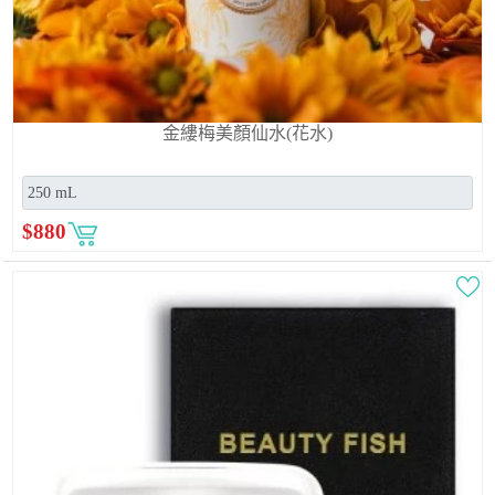
金縷梅美顏仙水(花水)
$
880