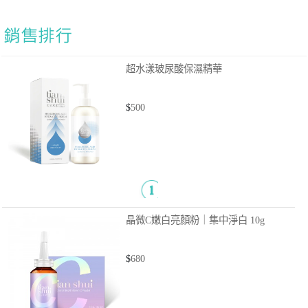
超水漾玻尿酸保濕精華
$
500
晶微C嫩白亮顏粉｜集中淨白
10g
$
680