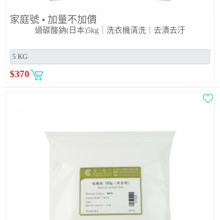
家庭號 • 加量不加價
過碳酸鈉(日本)5kg｜洗衣機清洗｜去漬去汙
$
370