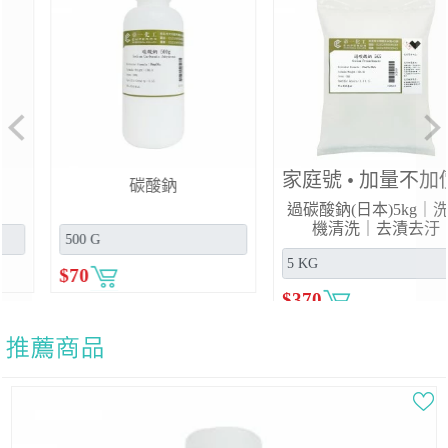
Previous
Ne
家庭號 • 加量不加價
碳酸鈣 -輕質 1kg
過碳酸鈉(日本)5kg｜洗衣
機清洗｜去漬去汙
$
60
$
370