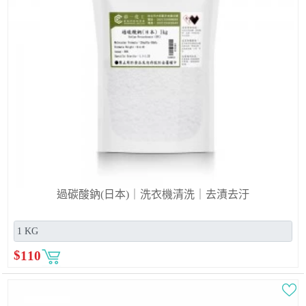
過碳酸鈉(日本)｜洗衣機清洗｜去漬去汙
$
110