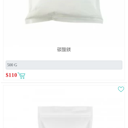
碳酸鎂
$
110