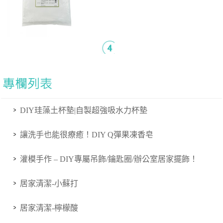
$
60
DIY珪藻土杯墊|自製超強吸水力杯墊
讓洗手也能很療癒！DIY Q彈果凍香皂
灌模手作 – DIY專屬吊飾/鑰匙圈/辦公室居家擺飾！
居家清潔-小蘇打
居家清潔-檸檬酸