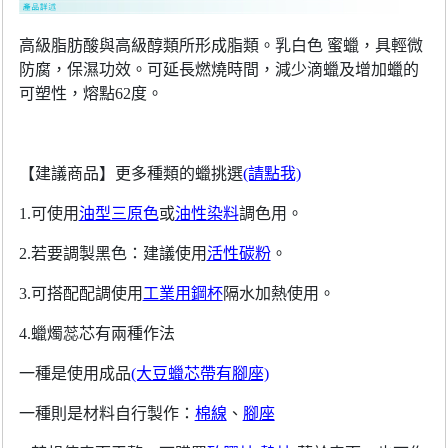
高級脂肪酸與高級醇類所形成脂類。乳白色 蜜蠟，具輕微
防腐，保濕功效。可延長燃燒時間，減少滴蠟及增加蠟的
可塑性，熔點62度。
【建議商品】更多種類的蠟挑選
(請點我)
1.可使用
油型三原色
或
油性染料
調色用。
2.若要調製黑色：建議使用
活性碳粉
。
3.可搭配配調使用
工業用鋼杯
隔水加熱使用。
4.蠟燭蕊芯有兩種作法
一種是使用成品
(大豆蠟芯帶有腳座)
一種則是材料自行製作：
棉線
、
腳座