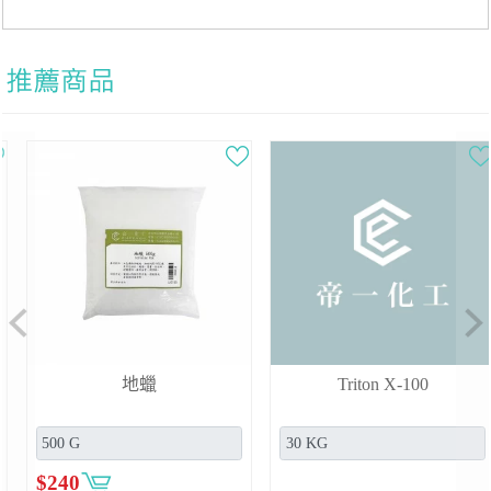
Previous
Ne
地蠟
Triton X-100
$
240