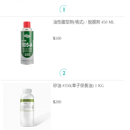
油性離型劑(噴式) / 脫膜劑
450 ML
$
100
矽油 #350(車子保養油)
1 KG
$
280