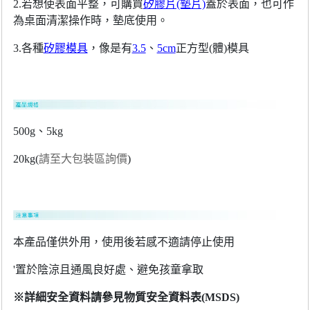
2.若想使表面平整，可購買
矽膠片(墊片)
蓋於表面，也可作
為桌面清潔操作時，墊底使用。
3.各種
矽膠模具
，像是有
3.5
、
5cm
正方型(體)模具
500g、5kg
20kg(
請至大包裝區詢價
)
本產品僅供外用，使用後若感不適請停止使用
'置於陰涼且通風良好處、避免孩童拿取
※詳細安全資料請參見物質安全資料表(MSDS)