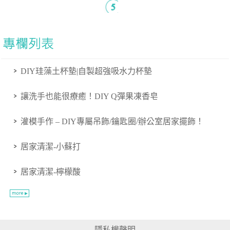
DIY珪藻土杯墊|自製超強吸水力杯墊
讓洗手也能很療癒！DIY Q彈果凍香皂
灌模手作 – DIY專屬吊飾/鑰匙圈/辦公室居家擺飾！
居家清潔-小蘇打
居家清潔-檸檬酸
隱私權聲明