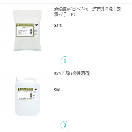
過碳酸鈉(日本)5kg｜洗衣機清洗｜去
漬去汙
5 KG
$
370
95%乙醇 (變性酒精)
$
80