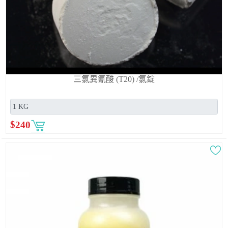
三氯異氰酸 (T20) /氯錠
$
240