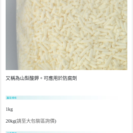
又稱為山梨酸鉀。可應用於防腐劑
1kg
20kg(
請至大包裝區詢價
)