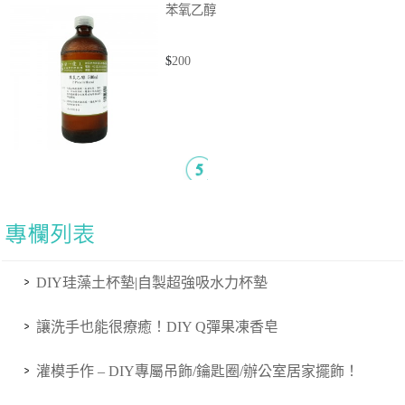
苯氧乙醇
$
200
DIY珪藻土杯墊|自製超強吸水力杯墊
讓洗手也能很療癒！DIY Q彈果凍香皂
灌模手作 – DIY專屬吊飾/鑰匙圈/辦公室居家擺飾！