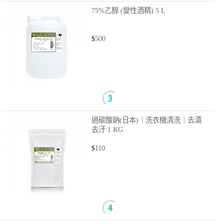
75%乙醇 (變性酒精)
5 L
$
500
過碳酸鈉(日本)｜洗衣機清洗｜去漬
去汙
1 KG
$
110