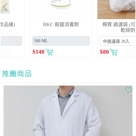
Previous
Ne
BKC 殺菌消毒劑
棉質 過濾袋 (可裝活性碳
乾燥劑)
$
140
$
80