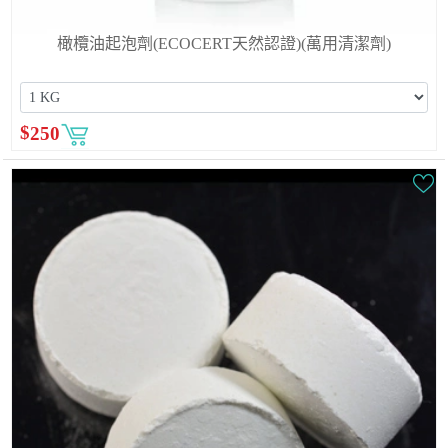
橄欖油起泡劑(ECOCERT天然認證)(萬用清潔劑)
$
250