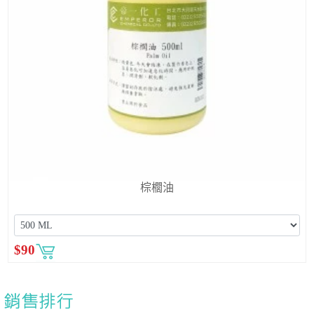
棕櫚油
$
90