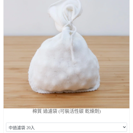
棉質 過濾袋 (可裝活性碳 乾燥劑)