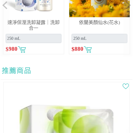
Previous
Ne
速淨保溼洗卸凝露｜洗卸
依蘭美顏仙水(花水)
合一
$
980
$
880