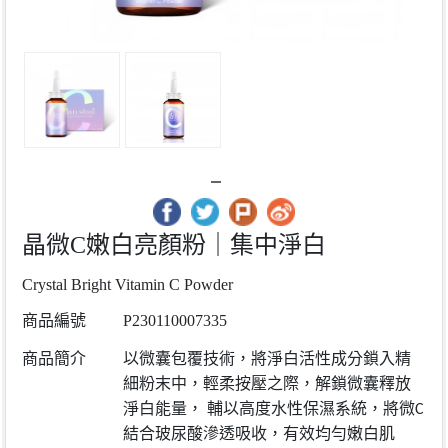
晶微C嫩白亮顏粉｜集中淨白
Crystal Bright Vitamin C Powder
商品編號
P230110007335
商品簡介
以微囊包覆技術，將淨白活性成分鎖入精
細粉末中，輕柔按壓之際，解鎖微囊釋放
淨白能量， 輔以高度水性保濕系統，將微C
結合玻尿酸滲透吸收，有效均勻嫩白肌