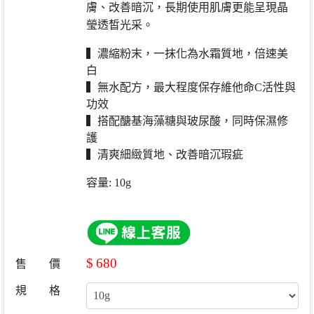
膚、改善暗沉，長期使用肌膚更能呈現晶
瑩透皙光采。
▍濃縮粉末，一抹化為水霜質地，倍速美
白
▍無水配方，最大程度保存維他命C活性與
功效
▍搭配醣基海藻糖與玻尿酸，同時保濕修
護
▍清爽細緻質地、改善暗沉瑕疵
容量: 10g
$
680
售 價
規 格