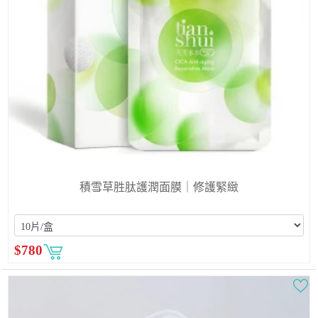
積雪草胜肽護潤面膜｜修護緊緻
$
780