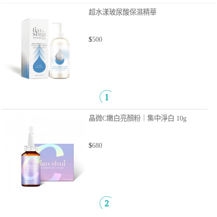
超水漾玻尿酸保濕精華
$
500
晶微C嫩白亮顏粉｜集中淨白
10g
$
680