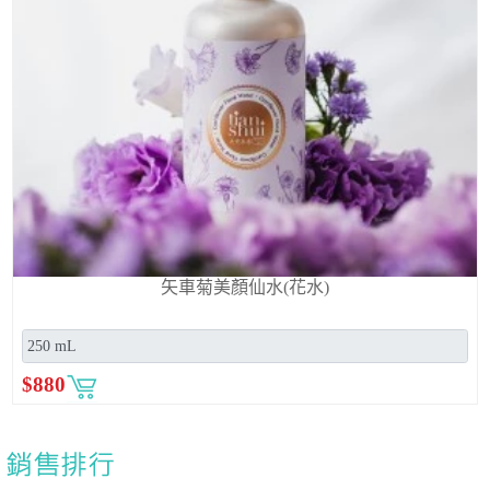
矢車菊美顏仙水(花水)
$
880