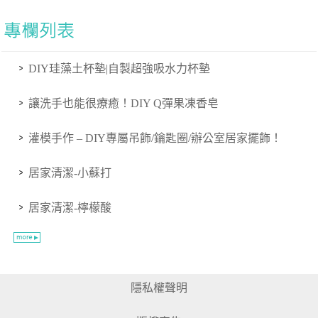
DIY珪藻土杯墊|自製超強吸水力杯墊
讓洗手也能很療癒！DIY Q彈果凍香皂
灌模手作 – DIY專屬吊飾/鑰匙圈/辦公室居家擺飾！
居家清潔-小蘇打
居家清潔-檸檬酸
隱私權聲明