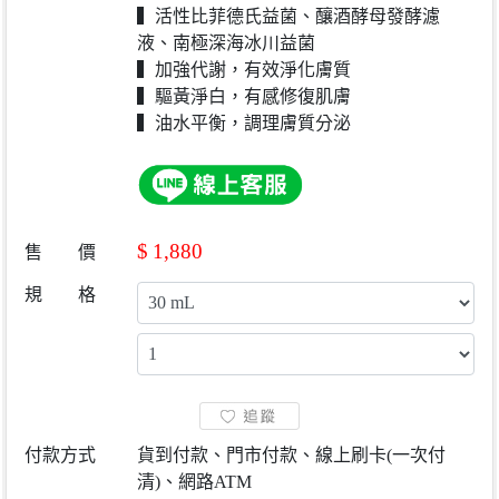
▍活性比菲德氏益菌、釀酒酵母發酵濾
液、南極深海冰川益菌
▍加強代謝，有效淨化膚質
▍驅黃淨白，有感修復肌膚
▍油水平衡，調理膚質分泌
$
1,880
售 價
規 格
付款方式
貨到付款、門市付款、線上刷卡(一次付
清)、網路ATM