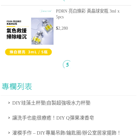
PDRN 亮白煥彩 黃晶球安瓶
3ml x
5pcs
$
2,280
DIY珪藻土杯墊|自製超強吸水力杯墊
讓洗手也能很療癒！DIY Q彈果凍香皂
灌模手作 – DIY專屬吊飾/鑰匙圈/辦公室居家擺飾！