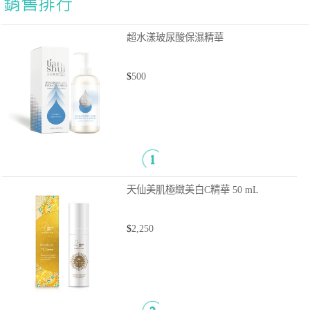
超水漾玻尿酸保濕精華
$
500
天仙美肌極緻美白C精華
50 mL
$
2,250