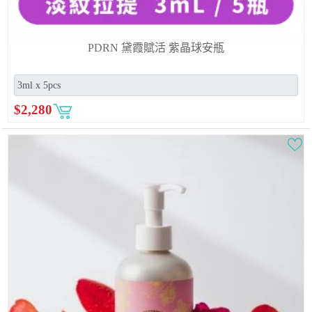
PDRN 黛霞賦活 紫晶球安瓶
$
2,280