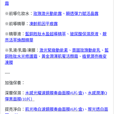
霜
※前導化妝水：
玫瑰激光動能露
、
瞬透彈力賦活晶露
※前導精華：
凍齡肌因平痕露
※精華液：
藍銅胜肽水盈超導精萃
、
玻尿酸保濕原液
、
靚
亮活萃煥顏精華
※乳液/乳霜/凍膜：
激光緊緻動能素
、
奧圖玫瑰動能乳
、
藍
銅胜肽水光修護霜
、
黃金潤澤肌蜜活顏霜
、
植覺潤亮晚安
凍膜
----
加強保養：
深層保濕：
水感光耀濾鏡膜奏曲面膜(6片/盒)
、
水感潤澤Q
彈黑面膜(10片）
提亮淨白：
肌光喚白濾鏡膜奏曲面膜(6片/盒)
、
璨光透白面