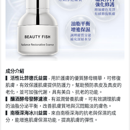
成分介紹
▍
活性比菲德氏益菌
-
用於護膚的優質酵母精華，可修復
肌膚，有效保護肌膚提供防護力，幫助預防表皮及真皮的
老化，並可加強代謝，具有美白、抗老的功能。
▍
釀酒酵母發酵濾液
-
有滋潤營養肌膚，可有效調理肌膚
的油脂分泌平衡，改善肌膚質地與沉悶黯淡的膚色。
▍
南極深海冰川益菌
-
來自南極深海的抗老與保濕的成
分，能增進肌膚保濕功能，提高肌膚的彈性。