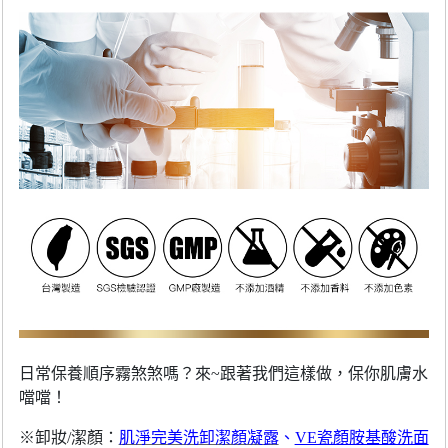
日常保養順序霧煞煞嗎？來~跟著我們這樣做，保你肌膚水
噹噹！
※卸妝/潔顏：
肌淨完美洗卸潔顏凝露
、
VE瓷顏胺基酸洗面