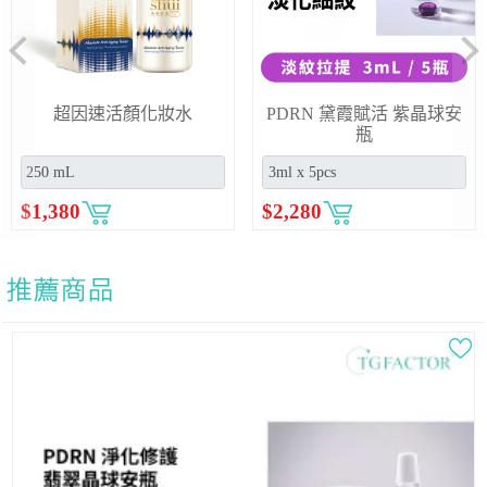
Previous
Ne
超因速活顏化妝水
PDRN 黛霞賦活 紫晶球安
瓶
$
1,380
$
2,280