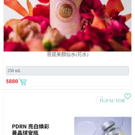
菩提美顏仙水(花水)
$
880