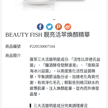
BEAUTY FISH 靚亮活萃煥顏精華
商品編號
P220530007104
商品簡介
匯萃三大活菌明星成分
-
「活性比菲德氏益
菌」、「釀酒酵母發酵濾液」、「南極深
海冰川益菌」，以高度進化活性益菌精
華，平衡調節油脂分泌，加速老化角質代
謝，有效淨化毛孔；輕鬆告別暗沉缺水的
疲憊肌膚，注入煥顏能量，從內而外煥發
晶瑩。
▍三大活菌明星成分完美調理膚況